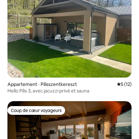
Appartement ⋅ Pilisszentkereszt
Évaluation
5 (12)
Hello Pilis 3, avec jacuzzi privé et sauna
Coup de cœur voyageurs
Coup de cœur voyageurs