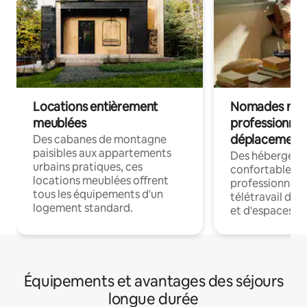
Locations entièrement
Nomades num
meublées
professionnel
déplacement
Des cabanes de montagne
paisibles aux appartements
Des hébergem
urbains pratiques, ces
confortables p
locations meublées offrent
professionnels
tous les équipements d'un
télétravail dis
logement standard.
et d'espaces de
Équipements et avantages des séjours
longue durée