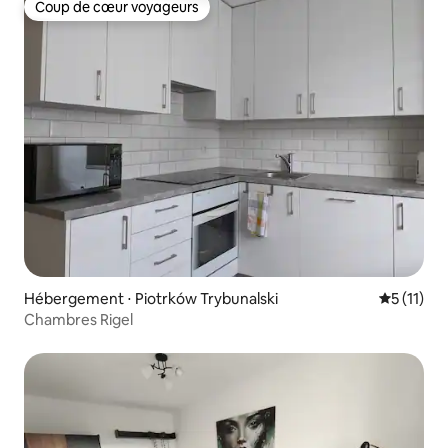
Coup de cœur voyageurs
Coup de cœur voyageurs
Hébergement ⋅ Piotrków Trybunalski
Évaluatio
5 (11)
Chambres Rigel