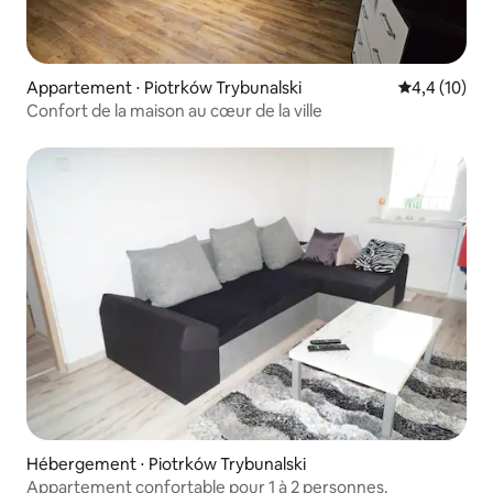
Appartement ⋅ Piotrków Trybunalski
Évaluation m
4,4 (10)
Confort de la maison au cœur de la ville
Hébergement ⋅ Piotrków Trybunalski
Appartement confortable pour 1 à 2 personnes.