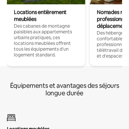
Locations entièrement
Nomades num
meublées
professionnel
déplacement
Des cabanes de montagne
paisibles aux appartements
Des hébergem
urbains pratiques, ces
confortables p
locations meublées offrent
professionnels
tous les équipements d'un
télétravail dis
logement standard.
et d'espaces de
Équipements et avantages des séjours
longue durée