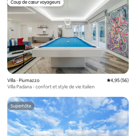
Coup de cœur voyageurs
Coup de cœur voyageurs
Villa ⋅ Piumazzo
Évaluation mo
4,95 (56)
Villa Padana - confort et style de vie italien
Superhôte
Superhôte