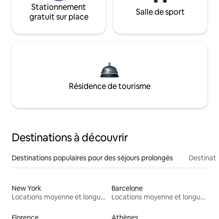
Stationnement
Salle de sport
gratuit sur place
Résidence de tourisme
Destinations à découvrir
Destinations populaires pour des séjours prolongés
Destinati
New York
Barcelone
Locations moyenne et longue durée
Locations moyenne et longue durée
Florence
Athènes