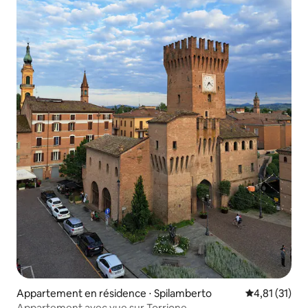
Appartement en résidence ⋅ Spilamberto
Évaluation mo
4,81 (31)
Appartement avec vue sur Torrione