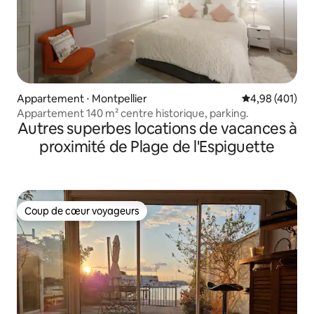
Appartement ⋅ Montpellier
Évaluation moy
4,98 (401)
Appartement 140 m² centre historique, parking.
Autres superbes locations de vacances à
proximité de Plage de l'Espiguette
Coup de cœur voyageurs
Coup de cœur voyageurs