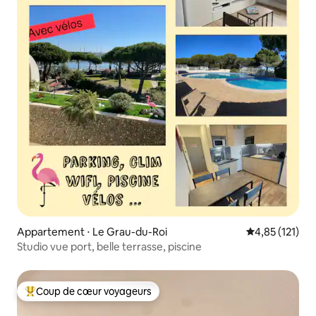
Appartement ⋅ Le Grau-du-Roi
Évaluation moy
4,85 (121)
Studio vue port, belle terrasse, piscine
Coup de cœur voyageurs
Coups de cœur voyageurs les plus appréciés