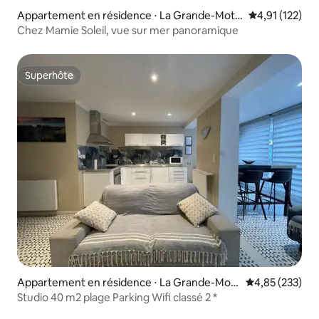
Appartement en résidence ⋅ La Grande-Mott
Évaluation moy
4,91 (122)
e
Chez Mamie Soleil, vue sur mer panoramique
Superhôte
Superhôte
Appartement en résidence ⋅ La Grande-Mott
Évaluation moy
4,85 (233)
e
Studio 40 m2 plage Parking Wifi classé 2 *