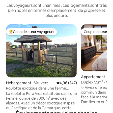
Les voyageurs sont unanimes : ces logements sont très
bien notés en termes d'emplacement, de propreté et
plus encore.
Coup de cœur voyageurs
Coup de cœur vo
Coups de cœur voyageurs les plus appréciés
Coup de cœur vo
Appartement ⋅ Le
Roi
Duplex 55m² - Vue 
Hébergement ⋅ Vauvert
Évaluation moyenne sur la base 
4,96 (347)
Plage 150m
✨ Vivez une expér
Roulotte exotique dans une ferme
commun dans ce d
d'alpagas
La roulotte Pura Vida est située dans une
face à la marina 
Ferme lounge de 7000m² avec des
Familles en quêt
alpagas. Avec un décor exotique inspiré
voyageurs d’affai
du Pacifique et de la Camargue, cette
sérénité ce lieu es
roulotte confortable, prévue pour 2