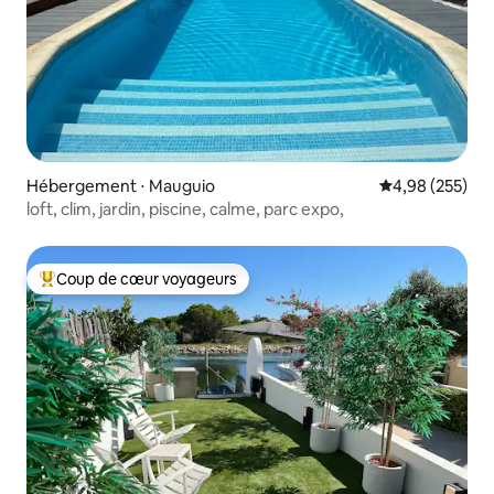
Hébergement ⋅ Mauguio
Évaluation moy
4,98 (255)
loft, clim, jardin, piscine, calme, parc expo,
Coup de cœur voyageurs
Coups de cœur voyageurs les plus appréciés