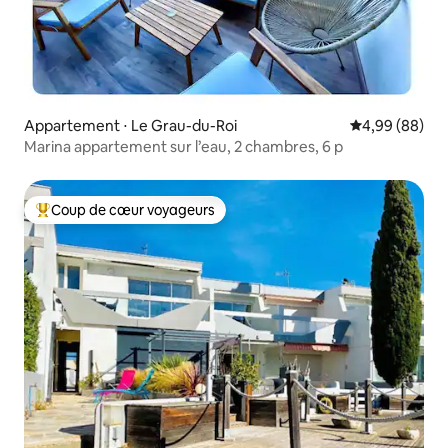
Appartement ⋅ Le Grau-du-Roi
Évaluation mo
4,99 (88)
Marina appartement sur l’eau, 2 chambres, 6 p
Coup de cœur voyageurs
Coups de cœur voyageurs les plus appréciés