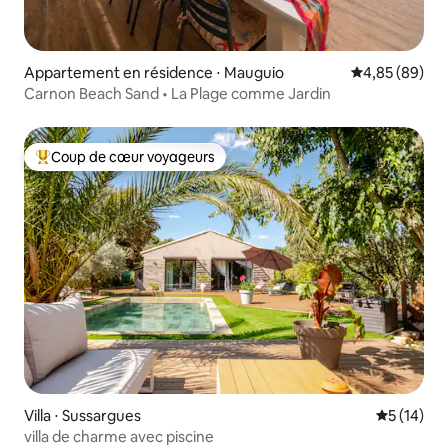
Appartement en résidence ⋅ Mauguio
Évaluation mo
4,85 (89)
Carnon Beach Sand • La Plage comme Jardin
Coup de cœur voyageurs
Coups de cœur voyageurs les plus appréciés
Villa ⋅ Sussargues
Évaluation
5 (14)
villa de charme avec piscine