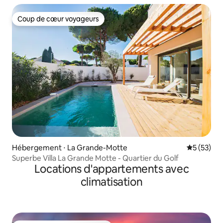
Coup de cœur voyageurs
Coup de cœur voyageurs
Hébergement ⋅ La Grande-Motte
Évaluation
5 (53)
Superbe Villa La Grande Motte - Quartier du Golf
Locations d'appartements avec
climatisation