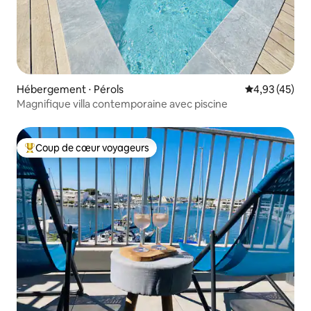
Hébergement ⋅ Pérols
Évaluation mo
4,93 (45)
Magnifique villa contemporaine avec piscine
Coup de cœur voyageurs
Coups de cœur voyageurs les plus appréciés