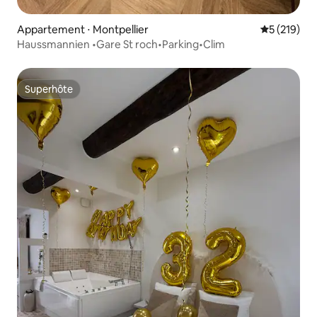
Appartement ⋅ Montpellier
Évaluation 
5 (219)
Haussmannien •Gare St roch•Parking•Clim
Superhôte
Superhôte