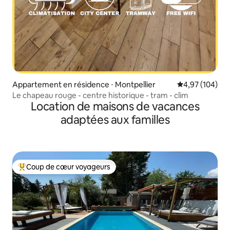
Appartement en résidence ⋅ Montpellier
Évaluation moy
4,97 (104)
Le chapeau rouge - centre historique - tram - clim
Location de maisons de vacances
adaptées aux familles
Coup de cœur voyageurs
Coups de cœur voyageurs les plus appréciés