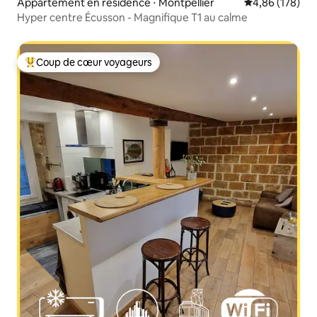
Appartement en résidence ⋅ Montpellier
Évaluation moy
4,86 (178)
Hyper centre Écusson - Magnifique T1 au calme
Coup de cœur voyageurs
Coups de cœur voyageurs les plus appréciés