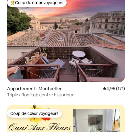
Coup de cœur voyageurs
Coups de cœur voyageurs les plus appréciés
Appartement ⋅ Montpellier
Évaluation moy
4,95 (171)
Triplex Rooftop centre historique
Coup de cœur voyageurs
Coup de cœur voyageurs