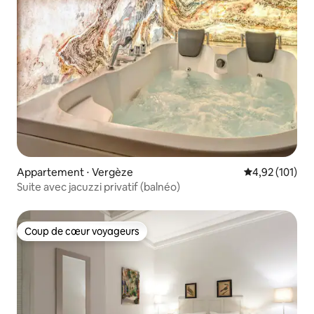
Appartement ⋅ Vergèze
Évaluation moy
4,92 (101)
Suite avec jacuzzi privatif (balnéo)
Coup de cœur voyageurs
Coup de cœur voyageurs