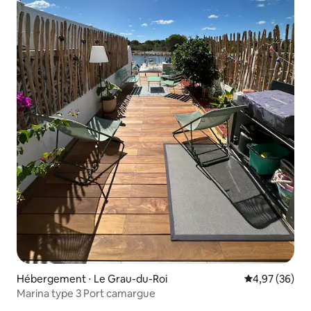
Hébergement ⋅ Le Grau-du-Roi
Évaluation mo
4,97 (36)
Marina type 3 Port camargue