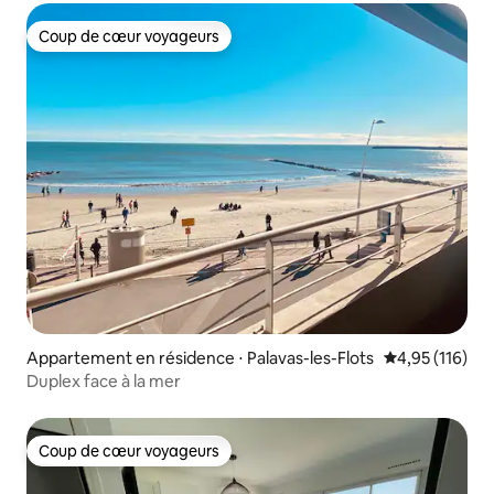
Coup de cœur voyageurs
Coup de cœur voyageurs
Appartement en résidence ⋅ Palavas-les-Flots
Évaluation moy
4,95 (116)
Duplex face à la mer
Coup de cœur voyageurs
Coup de cœur voyageurs