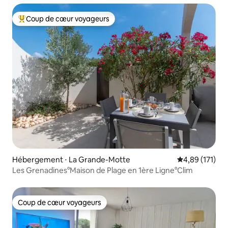
Coup de cœur voyageurs
Coups de cœur voyageurs les plus appréciés
Hébergement ⋅ La Grande-Motte
Évaluation moy
4,89 (171)
Les Grenadines°Maison de Plage en 1ère Ligne°Clim
Coup de cœur voyageurs
Coup de cœur voyageurs