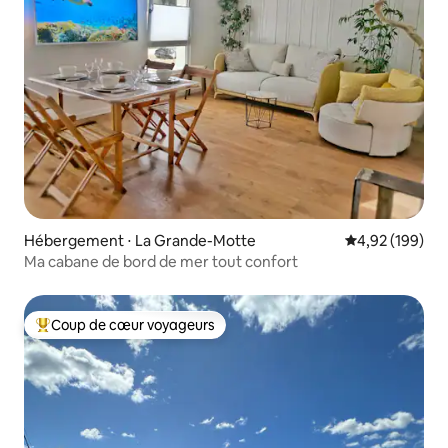
Hébergement ⋅ La Grande-Motte
Évaluation moy
4,92 (199)
Ma cabane de bord de mer tout confort
Coup de cœur voyageurs
Coups de cœur voyageurs les plus appréciés