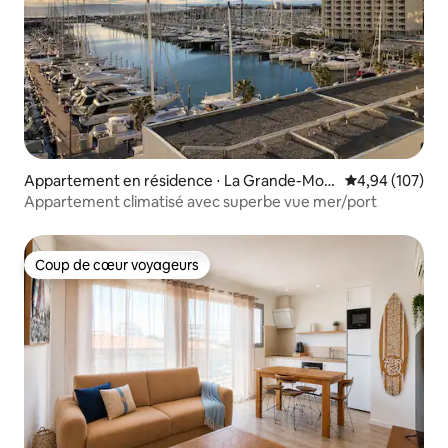
Appartement en résidence ⋅ La Grande-Mott
Évaluation moy
4,94 (107)
e
Appartement climatisé avec superbe vue mer/port
Coup de cœur voyageurs
Coup de cœur voyageurs