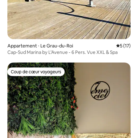
Appartement ⋅ Le Grau-du-Roi
Évaluation
5 (17)
Cap-Sud Marina by L’Avenue - 6 Pers. Vue XXL & Spa
Coup de cœur voyageurs
Coup de cœur voyageurs