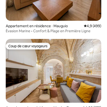
Appartement en résidence ⋅ Mauguio
Évaluation mo
4,9 (499)
Évasion Marine • Confort & Plage en Première Ligne
Coup de cœur voyageurs
Coup de cœur voyageurs