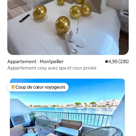
Appartement ⋅ Montpellier
Évaluation moy
4,95 (235)
Appartement cosy avec spa et cour privée
Coup de cœur voyageurs
Coups de cœur voyageurs les plus appréciés