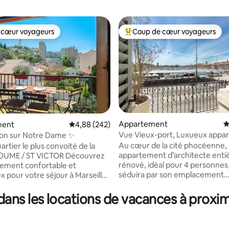
 cœur voyageurs
Coup de cœur voyageurs
 cœur voyageurs
Coups de cœur voyageurs les p
la base de 466 commentaires : 4,93 sur 5
Appartement
É
ment
Évaluation moyenne sur la base de 242 commen
4,88 (242)
Vue Vieux-port, Luxueux appa
con sur Notre Dame ✨
70m2, le M.
Au cœur de la cité phocéenne, 
artier le plus convoité de la
appartement d’architecte ent
rénové, idéal pour 4 personnes
ement confortable et
séduira par son emplacement
x pour votre séjour à Marseille.
exceptionnel sur le Vieux-Port, 
 sites touristiques, de la mer,
de son aménagement et sa déc
 Idéal pour découvrir la ville le
ans les locations de vacances à proxim
soignée. Proche de toutes co
n week-end ou pour un long
gare, parking, plage, commerc
 reste confortable pour 4 avec 1
restaurants, lieux culturels, dé
éparée et climatisée avec lit