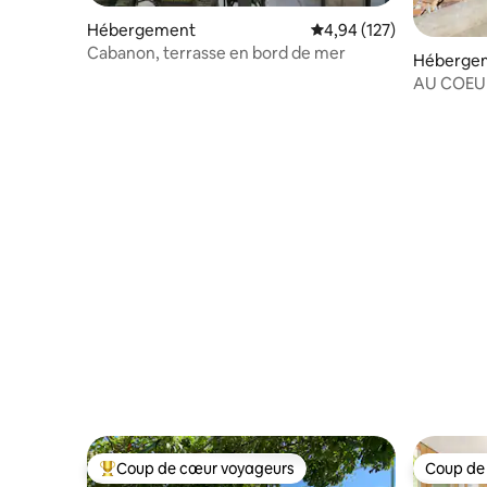
Hébergement
Évaluation moyenne sur
4,94 (127)
Cabanon, terrasse en bord de mer
Héberge
AU COEUR
Anaïs.Vue
Coup de cœur voyageurs
Coup de
Coups de cœur voyageurs les plus appréciés
Coup de