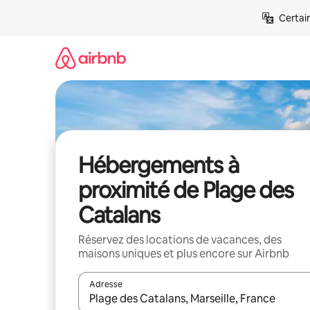
Aller
Certai
directement
au
contenu
Hébergements à
proximité de Plage des
Catalans
Réservez des locations de vacances, des
maisons uniques et plus encore sur Airbnb
Adresse
Lorsque les résultats s'affichent, utilisez les flèc