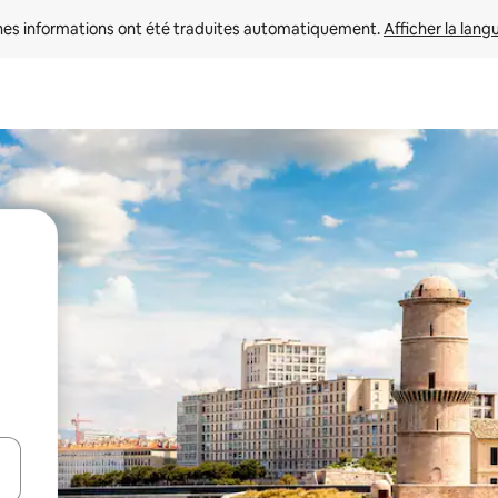
nes informations ont été traduites automatiquement. 
Afficher la lang
hes vers le haut et vers le bas pour les parcourir ou en appuyant et en fai