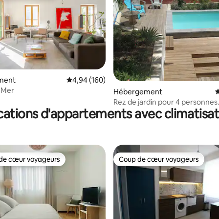
ment
Évaluation moyenne sur la base de 160 commen
4,94 (160)
a Mer
la base de 256 commentaires : 4,98 sur 5
Hébergement
É
Rez de jardin pour 4 personnes
cations d'appartements avec climatisat
maximum
de cœur voyageurs
Coup de cœur voyageurs
 cœur voyageurs les plus appréciés
Coup de cœur voyageurs