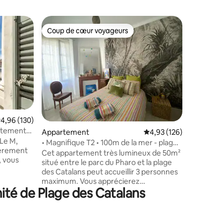
Apparte
Coup de cœur voyageurs
Coup
lus appréciés
Coup de cœur voyageurs
Coups d
"La Baign
Pensé po
accueill
séduira p
vous fera
convient
personne
canapé-li
qualité. 
valuation moyenne sur la base de 130 commentaires : 4,96 sur 5
4,96 (130)
taires : 4,88 sur 5
des Auffe
rtement
Appartement
Évaluation moyenne sur
4,93 (126)
Baigneus
Le M,
calme tou
• Magnifique T2 • 100m de la mer - plage
ièrement
Marseille
Catalans
Cet appartement très lumineux de 50m²
, vous
sécurisé 
situé entre le parc du Pharo et la plage
logement
des Catalans peut accueillir 3 personnes
la qualité
maximum. Vous apprécierez
oration
ité de Plage des Catalans
l'emplacement proche de toutes
mmodités,
commodités et la proximité immédiate
es,
de la mer. Situé au 4ème étage sans
part en
ascenseur d’un immeuble de standing,