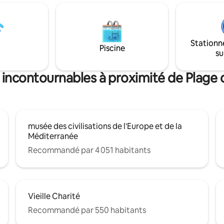
bateaux pour les îles, quartier 
et 1 canapé-lit de 140 X 200. Llit
Vous pourrez tout faire à pied.
 chaise haute, table à langer
profiterez de son balcon donnan
é sur demande. Remplissage
port, et savourerez un magnifi
 non fonctionnel
coucher de soleil.
Stationn
Piscine
su
s incontournables à proximité de Plage 
musée des civilisations de l'Europe et de la
Méditerranée
Recommandé par 4 051 habitants
Vieille Charité
Recommandé par 550 habitants