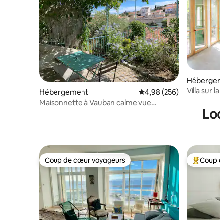
Héberge
Villa sur l
Hébergement
Évaluation moyenne sur 
4,98 (256)
Maisonnette à Vauban calme vue
Lo
panoramique
Coup de cœur voyageurs
Coup 
Coup de cœur voyageurs
Coups de