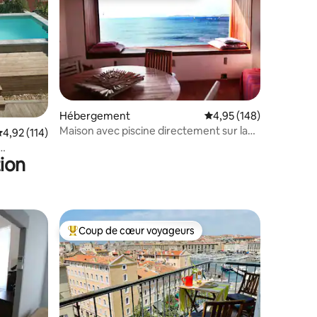
taires : 4,94 sur 5
Hébergement
Évaluation moyenne sur
4,95 (148)
Maison avec piscine directement sur la
valuation moyenne sur la base de 114 commentaires : 4,92 sur 5
4,92 (114)
mer
ion
Coup de cœur voyageurs
Coups de cœur voyageurs les plus appréciés