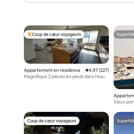
Coup de cœur voyageurs
Superhô
Coups de cœur voyageurs les plus appréciés
Superhô
Appartement en résidence
Évaluation moyenne sur 
4,97 (227)
Magnifique 2 pièces les pieds dans l'eau.
Appartem
Vieux port
vieux por
Coup de cœur voyageurs
Superhô
Coup de cœur voyageurs
Superhô