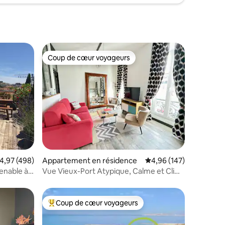
Coup de cœur voyageurs
lus appréciés
Coup de cœur voyageurs
ntaires : 4,8 sur 5
valuation moyenne sur la base de 498 commentaires : 4,97 sur 5
4,97 (498)
Appartement en résidence
Évaluation moyenne sur
4,96 (147)
renable à
Vue Vieux-Port Atypique, Calme et Clim,
T2 Chic
Coup de cœur voyageurs
Coups de cœur voyageurs les plus appréciés