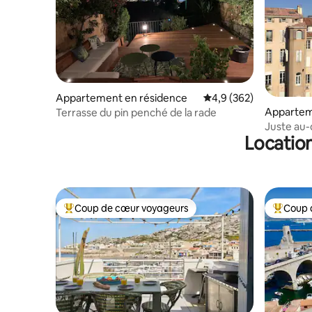
Appartement en résidence
Évaluation moyenne sur
4,9 (362)
Appartem
Terrasse du pin penché de la rade
Juste au-
Location
terrasse
Coup de cœur voyageurs
Coup 
Coups de cœur voyageurs les plus appréciés
Coups de