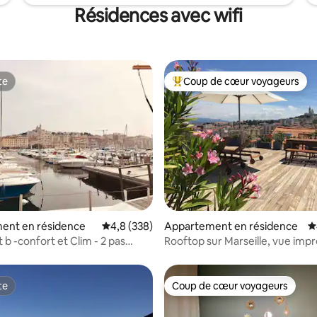
Résidences avec wifi
te
Coup de cœur voyageurs
te
Coups de cœur voyageurs les p
la base de 227 commentaires : 4,97 sur 5
ent en résidence
Évaluation moyenne sur la base de 338 comme
4,8 (338)
Appartement en résidence
É
 b -confort et Clim - 2 pas
Rooftop sur Marseille, vue imp
t
360°
te
Coup de cœur voyageurs
te
Coup de cœur voyageurs