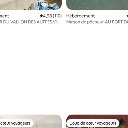
 la base de 127 commentaires : 4,94 sur 5
ment
Évaluation moyenne sur la base de 110 comme
4,98 (110)
Hébergement
 DU VALLON DES AUFFES.Villa
Maison de pêcheur AU PORT D
 mer.
VALLON DES AUFFES
 cœur voyageurs
Coup de cœur voyageurs
 cœur voyageurs
Coup de cœur voyageurs