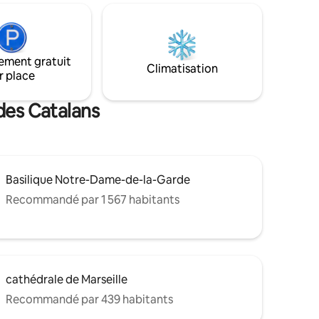
du Panier.
l’appartement propose un balcon. Vous
 Vous
pourrez bénéficier d’un emplacement
t sur le
idéal ; seulement 100 mètres de la plage
que
et un accès direct à la Corniche Kennedy.
ement gratuit
Le Vieux-Port est à seulement 10
Climatisation
r place
minutes à pieds.
des Catalans
Basilique Notre-Dame-de-la-Garde
Recommandé par 1 567 habitants
cathédrale de Marseille
Recommandé par 439 habitants