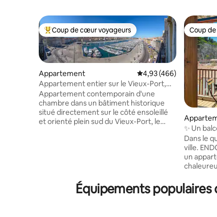
Coup de cœur voyageurs
Coup de
Coups de cœur voyageurs les plus appréciés
Coup de
Appartement
Évaluation moyenne sur 
4,93 (466)
Appartement entier sur le Vieux-Port,
Marseille.
Appartement contemporain d'une
chambre dans un bâtiment historique
situé directement sur le côté ensoleillé
Apparte
et orienté plein sud du Vieux-Port, le
✨ Un bal
cœur animé de Marseille. Vue
Dans le qu
imprenable sur le vieux port et Notre-
ville. ENDOUME / ST VICTOR Découvrez
Dame de la Garde, le monument le plus
un appart
emblématique de la ville. Comme
chaleureu
l'appartement est situé au dernier étage,
Proche des
il ne convient pas aux personnes à
rue calme.
Équipements populaires d
mobilité réduite. Pour ceux qui ont plus
temps d’u
de temps, Marseille est une excellente
séjour, il
base pour visiter Cassis, Aix-en-
chambre s
Provence, Arles et même Avignon.