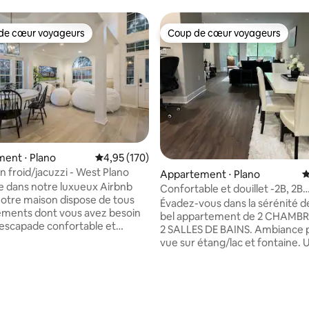
de cœur voyageurs
Coup de cœur voyageurs
 cœur voyageurs les plus appréciés
Coup de cœur voyageurs
ent ⋅ Plano
Évaluation moyenne sur la base de 170 comme
4,95 (170)
n froid/jacuzzi - West Plano
Appartement ⋅ Plano
É
 dans notre luxueux Airbnb
Confortable et douillet -2B, 2B
 Notre maison dispose de tous
Appartement @ Legacy Plano.
Évadez-vous dans la sérénité d
ements dont vous avez besoin
bel appartement de 2 CHAMBR
escapade confortable et
2 SALLES DE BAINS. Ambiance pa
avec vos proches. Regardez
vue sur étang/lac et fontaine. 
et des émissions de télévision
parfait pour une promenade
ense écran de 85 pouces,
la base de 124 commentaires : 4,99 sur 5
relaxante/une détente assise 
vous dans le jacuzzi ou jouez
prendre des photos. Idéalemen
our herbeuse. Nous avons
près de Dallas North Tollway a
oin lecture confortable pour
Plano, à proximité de nombreu