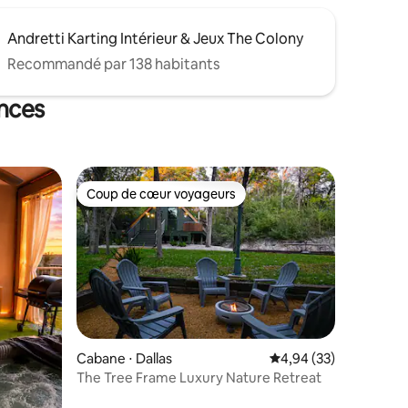
Andretti Karting Intérieur & Jeux The Colony
Recommandé par 138 habitants
ances
Coup de cœur voyageurs
Coup de cœur voyageurs
ntaires : 4,94 sur 5
Cabane ⋅ Dallas
Évaluation moyenne su
4,94 (33)
The Tree Frame Luxury Nature Retreat