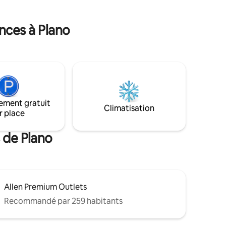
suite with its own entrance is located on-
che des
site, while guests enjoy the property
PS AT
privately with no shared spaces. STR-
nces à Plano
4825-032
nutes en
-Dallas
s proche
 Granite
ement gratuit
Climatisation
r place
 de Plano
Allen Premium Outlets
Recommandé par 259 habitants