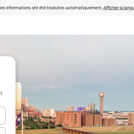
nes informations ont été traduites automatiquement. 
Afficher la lang
es
hes vers le haut et vers le bas pour les parcourir ou en appuyant et en fai