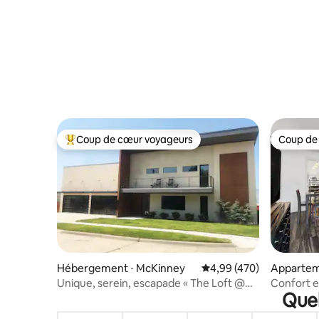
Coup de cœur voyageurs
Coup de
Coups de cœur voyageurs les plus appréciés
Coup de
Hébergement ⋅ McKinney
Évaluation moyenne sur 
4,99 (470)
Appartem
Unique, serein, escapade « The Loft @
Confort e
Quel
Hangar 309 »