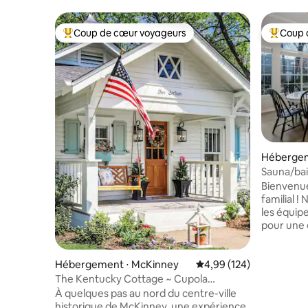
Coup de cœur voyageurs
Coup 
Coups de cœur voyageurs les plus appréciés
Coups de
Hébergem
Sauna/bai
Bienvenue
familial !
les équip
pour une 
agréable 
des films 
sur l'imm
Hébergement ⋅ McKinney
Évaluation moyenne sur 
4,99 (124)
détendez-
The Kentucky Cottage ~ Cupola
dans la c
Lane~McK Square
À quelques pas au nord du centre-ville
même un c
historique de McKinney, une expérience