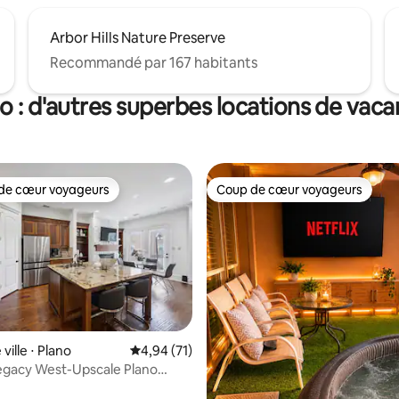
Arbor Hills Nature Preserve
Recommandé par 167 habitants
o : d'autres superbes locations de vac
de cœur voyageurs
Coup de cœur voyageurs
 cœur voyageurs les plus appréciés
Coup de cœur voyageurs
la base de 150 commentaires : 4,88 sur 5
ville ⋅ Plano
Évaluation moyenne sur la base de 71 comme
4,94 (71)
egacy West-Upscale Plano
se