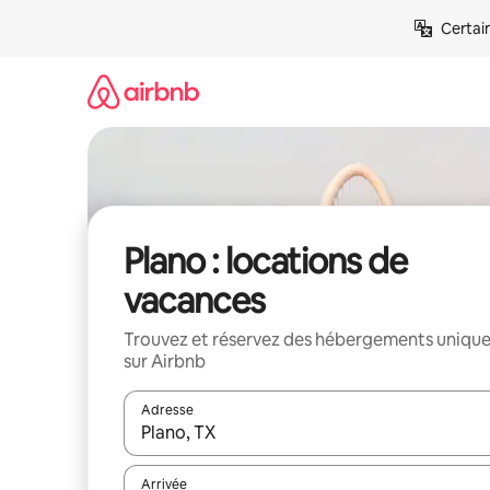
Aller
Certai
directement
au
contenu
Plano : locations de
vacances
Trouvez et réservez des hébergements uniqu
sur Airbnb
Adresse
Lorsque les résultats s'affichent, utilisez les flèc
Arrivée