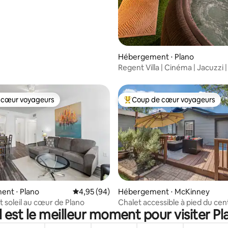
Hébergement ⋅ Plano
Regent Villa | Cinéma | Jacuzzi |
jeux | Barbecue
 cœur voyageurs
Coup de cœur voyageurs
 cœur voyageurs
Coups de cœur voyageurs les p
la base de 470 commentaires : 4,99 sur 5
ent ⋅ Plano
Évaluation moyenne sur la base de 94 commen
4,95 (94)
Hébergement ⋅ McKinney
t soleil au cœur de Plano
Chalet accessible à pied du centr
 est le meilleur moment pour visiter Pl
2 lits King Size et terrasse