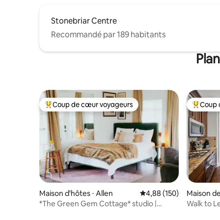
Stonebriar Centre
Recommandé par 189 habitants
Plan
Coup de cœur voyageurs
Coup 
Coups de cœur voyageurs les plus appréciés
Coups de
Maison d'hôtes ⋅ Allen
Évaluation moyenne sur 
4,88 (150)
Maison de 
*The Green Gem Cottage* studio |
Walk to L
Arena+Outlets<2 m
Townhou