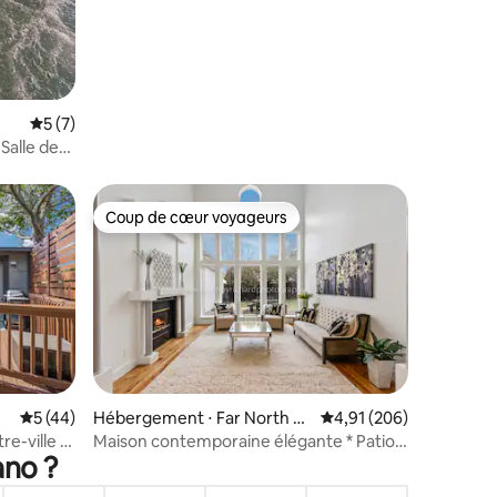
Évaluation moyenne sur la base de 7 commentaires : 5 sur 5
5 (7)
 Salle de
Coup de cœur voyageurs
lus appréciés
Coup de cœur voyageurs
taires : 4,95 sur 5
Évaluation moyenne sur la base de 44 commentaires : 5 sur 5
5 (44)
Hébergement ⋅ Far North D
Évaluation moyenne sur
4,91 (206)
allas
e-ville |
Maison contemporaine élégante * Patio *
ano ?
Barbecue