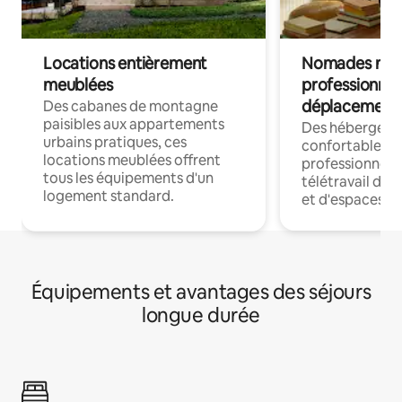
Locations entièrement
Nomades num
meublées
professionnel
déplacement
Des cabanes de montagne
paisibles aux appartements
Des hébergem
urbains pratiques, ces
confortables p
locations meublées offrent
professionnels
tous les équipements d'un
télétravail dis
logement standard.
et d'espaces de
Équipements et avantages des séjours
longue durée