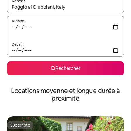
Adresse
Lorsque les résultats s'affichent, utilisez les flèches vers le hau
Arrivée
Départ
Rechercher
Locations moyenne et longue durée à
proximité
Superhôte
Superhôte