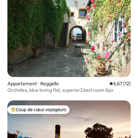
Appartement ⋅ Reggello
Évaluation mo
4,67 (12)
Orchidea, blue loving flat, superior2 bed room 6px
Coup de cœur voyageurs
Coups de cœur voyageurs les plus appréciés