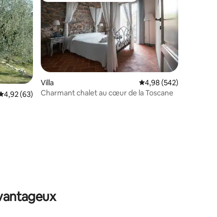
taires : 4,86 sur 5
Villa
Évaluation moyenne sur
4,98 (542)
Charmant chalet au cœur de la Toscane
Évaluation moyenne sur la base de 63 commentaires : 4,92 sur 5
4,92 (63)
avantageux