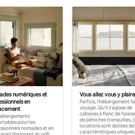
des numériques et
Vous allez vous y plaire
essionnels en
Parfois, l'hébergement fai
voyage. Qu'il s'agisse de
acement
cabanes à flanc de falais
hébergements
de péniches tranquilles, 
rtables pour les
locations sont dotées de
ssionnels nomades et en
caractéristiques uniques
ravail disposant du wifi