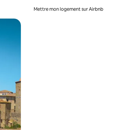
Mettre mon logement sur Airbnb
sant glisser.