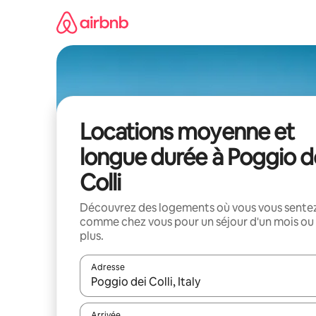
Aller
directement
au
contenu
Locations moyenne et
longue durée à Poggio d
Colli
Découvrez des logements où vous vous sente
comme chez vous pour un séjour d'un mois ou
plus.
Adresse
Lorsque les résultats s'affichent, utilisez les flèc
Arrivée