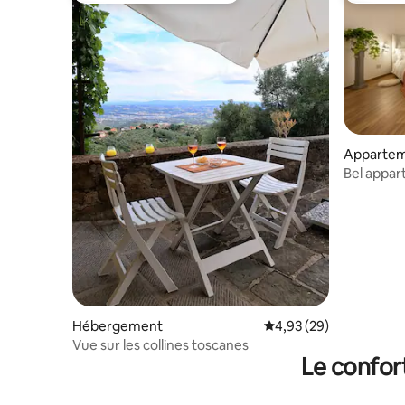
Apparte
Bel appa
avec park
Hébergement
Évaluation moyenne sur
4,93 (29)
Vue sur les collines toscanes
Le confor