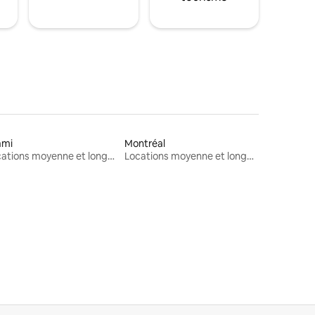
ami
Montréal
Locations moyenne et longue durée
Locations moyenne et longue durée