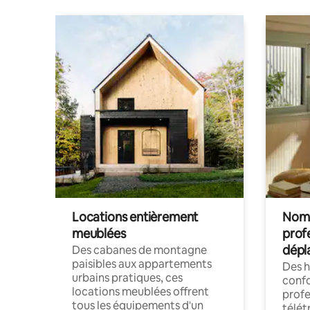
Locations entièrement
Noma
meublées
prof
dépl
Des cabanes de montagne
paisibles aux appartements
Des 
urbains pratiques, ces
confo
locations meublées offrent
profe
tous les équipements d'un
télét