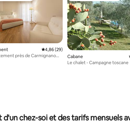
ment
Évaluation moyenne sur la base de 29 commen
4,86 (29)
rtement près de Carmignano
Cabane
ing
Le chalet - Campagne toscane
 la base de 29 commentaires : 4,93 sur 5
t d'un chez-soi et des tarifs mensuels 