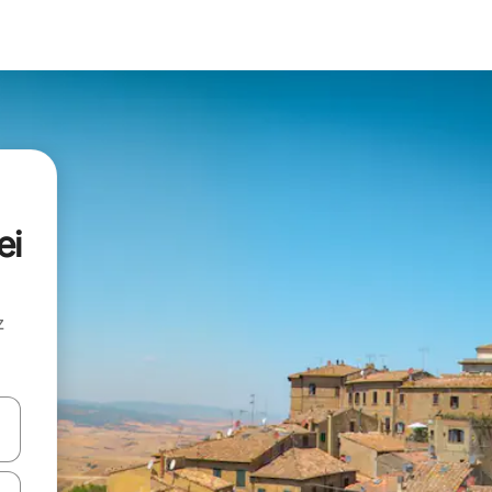
ei
z
hes vers le haut et vers le bas pour les parcourir ou en appuyant et en fai