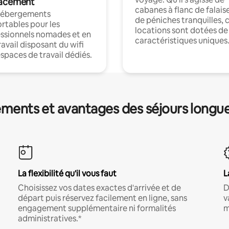
acement
cabanes à flanc de falais
hébergements
de péniches tranquilles, 
rtables pour les
locations sont dotées de
ssionnels nomades et en
caractéristiques uniques
ravail disposant du wifi
espaces de travail dédiés.
ments et avantages des séjours longu
La flexibilité qu'il vous faut
L
Choisissez vos dates exactes d'arrivée et de
D
départ puis réservez facilement en ligne, sans
v
engagement supplémentaire ni formalités
m
administratives.*