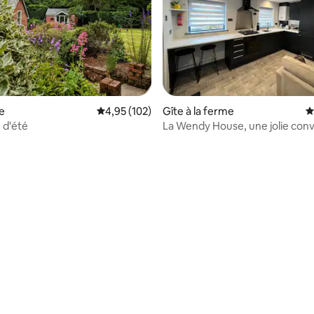
e
Évaluation moyenne sur la base de 102 comme
4,95 (102)
Gîte à la ferme
É
 d'été
La Wendy House, une jolie con
grange d'un lit.