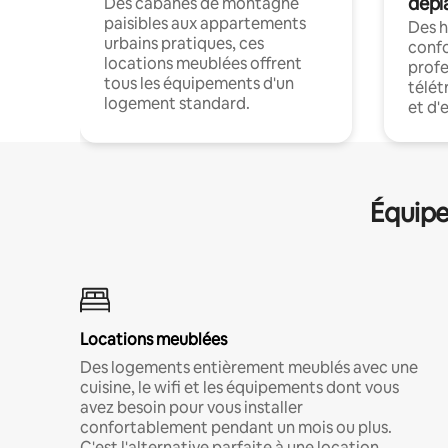
dépl
Des cabanes de montagne
paisibles aux appartements
Des 
urbains pratiques, ces
confo
locations meublées offrent
profe
tous les équipements d'un
télét
logement standard.
et d'
Équipe
Locations meublées
Des logements entièrement meublés avec une
cuisine, le wifi et les équipements dont vous
avez besoin pour vous installer
confortablement pendant un mois ou plus.
C'est l'alternative parfaite à une location