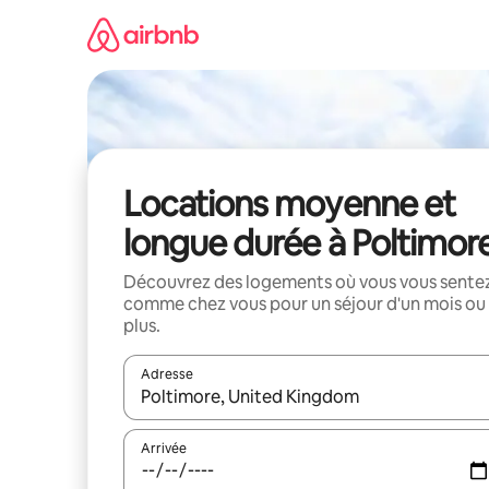
Aller
directement
au
contenu
Locations moyenne et
longue durée à Poltimor
Découvrez des logements où vous vous sente
comme chez vous pour un séjour d'un mois ou
plus.
Adresse
Lorsque les résultats s'affichent, utilisez les flèc
Arrivée