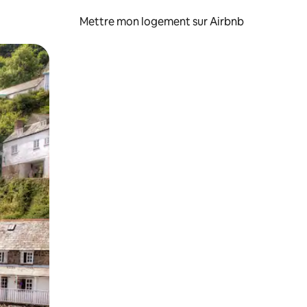
Mettre mon logement sur Airbnb
sant glisser.