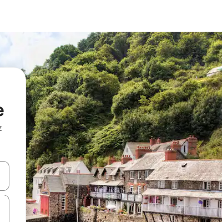
e
z
hes vers le haut et vers le bas pour les parcourir ou en appuyant et en fai