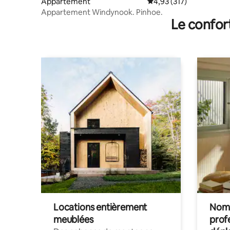
Appartement
Évaluation moyenne sur
4,93 (317)
Appartement Windynook. Pinhoe.
Le confor
Locations entièrement
Noma
meublées
prof