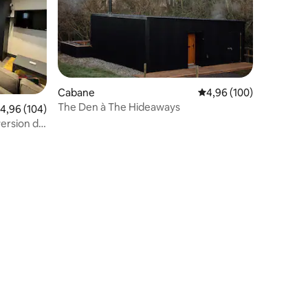
Cabane
Évaluation moyenne sur
4,96 (100)
The Den à The Hideaways
ntaires : 4,95 sur 5
valuation moyenne sur la base de 104 commentaires : 4,96 sur 5
4,96 (104)
version de