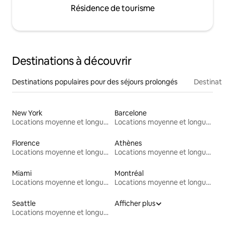
Résidence de tourisme
Destinations à découvrir
Destinations populaires pour des séjours prolongés
Destinati
New York
Barcelone
Locations moyenne et longue durée
Locations moyenne et longue durée
Florence
Athènes
Locations moyenne et longue durée
Locations moyenne et longue durée
Miami
Montréal
Locations moyenne et longue durée
Locations moyenne et longue durée
Seattle
Afficher plus
Locations moyenne et longue durée