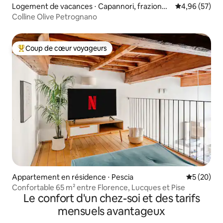
Logement de vacances ⋅ Capannori, frazione
Évaluation mo
4,96 (57)
Petrognano
Colline Olive Petrognano
Coup de cœur voyageurs
Coups de cœur voyageurs les plus appréciés
Appartement en résidence ⋅ Pescia
Évaluation
5 (20)
Confortable 65 m² entre Florence, Lucques et Pise
Le confort d'un chez-soi et des tarifs
mensuels avantageux