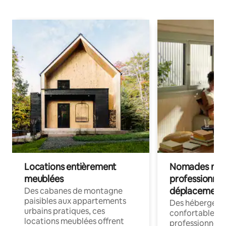
Locations entièrement
Nomades num
meublées
professionnel
déplacement
Des cabanes de montagne
paisibles aux appartements
Des hébergem
urbains pratiques, ces
confortables p
locations meublées offrent
professionnels