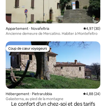
Appartement ⋅ Novafeltria
Évaluation mo
4,97 (30)
Ancienne demeure de Mercatino. Habiter à Montefeltro
Coup de cœur voyageurs
Coup de cœur voyageurs
Hébergement ⋅ Pietrarubbia
Évaluation mo
4,88 (24)
Galasterna, au pied de la montagne
Le confort d'un chez-soi et des tarifs