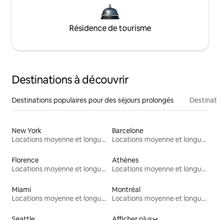
Résidence de tourisme
Destinations à découvrir
Destinations populaires pour des séjours prolongés
Destinati
New York
Barcelone
Locations moyenne et longue durée
Locations moyenne et longue durée
Florence
Athènes
Locations moyenne et longue durée
Locations moyenne et longue durée
Miami
Montréal
Locations moyenne et longue durée
Locations moyenne et longue durée
Seattle
Afficher plus