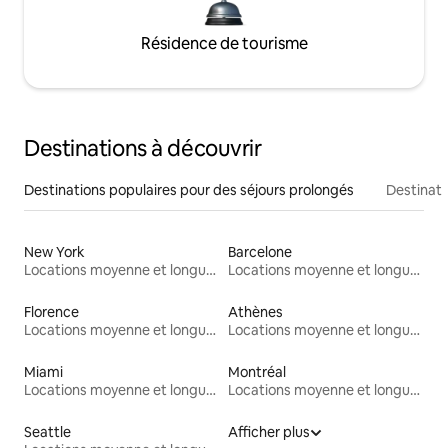
Résidence de tourisme
Destinations à découvrir
Destinations populaires pour des séjours prolongés
Destinati
New York
Barcelone
Locations moyenne et longue durée
Locations moyenne et longue durée
Florence
Athènes
Locations moyenne et longue durée
Locations moyenne et longue durée
Miami
Montréal
Locations moyenne et longue durée
Locations moyenne et longue durée
Seattle
Afficher plus