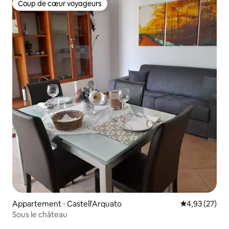
Coup de cœur voyageurs
Coup de cœur voyageurs
Appartement ⋅ Castell'Arquato
Évaluation mo
4,93 (27)
Sous le château