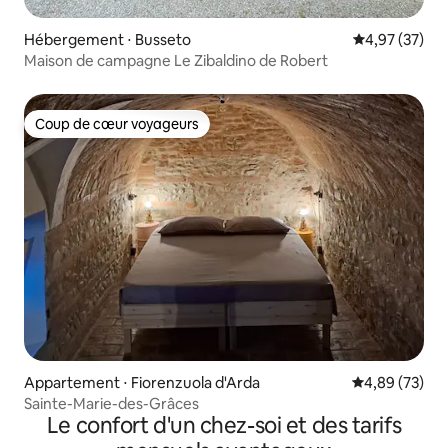
Hébergement ⋅ Busseto
Évaluation mo
4,97 (37)
Maison de campagne Le Zibaldino de Robert
Coup de cœur voyageurs
Coup de cœur voyageurs
Appartement ⋅ Fiorenzuola d'Arda
Évaluation mo
4,89 (73)
Sainte-Marie-des-Grâces
Le confort d'un chez-soi et des tarifs