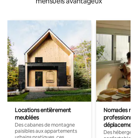
mensuels avantageux
Locations entièrement
Nomades num
meublées
professionnel
déplacement
Des cabanes de montagne
paisibles aux appartements
Des hébergem
urbains pratiques, ces