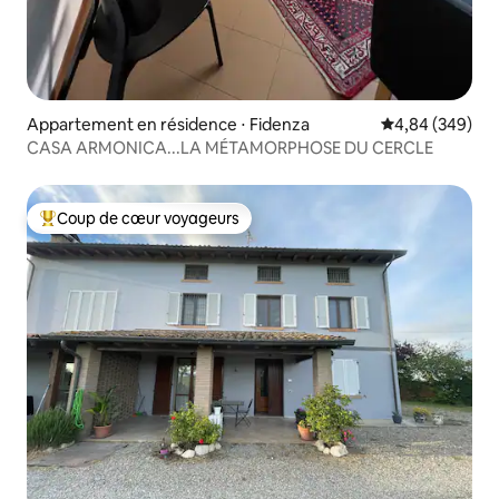
Appartement en résidence ⋅ Fidenza
Évaluation moy
4,84 (349)
CASA ARMONICA...LA MÉTAMORPHOSE DU CERCLE
Coup de cœur voyageurs
Coups de cœur voyageurs les plus appréciés