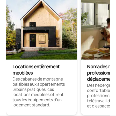
Locations entièrement
Nomades num
meublées
professionnel
déplacement
Des cabanes de montagne
paisibles aux appartements
Des hébergem
urbains pratiques, ces
confortables p
locations meublées offrent
professionnels
tous les équipements d'un
télétravail dis
logement standard.
et d'espaces de