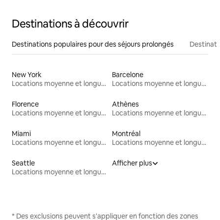
Destinations à découvrir
Destinations populaires pour des séjours prolongés
Destinati
New York
Barcelone
Locations moyenne et longue durée
Locations moyenne et longue durée
Florence
Athènes
Locations moyenne et longue durée
Locations moyenne et longue durée
Miami
Montréal
Locations moyenne et longue durée
Locations moyenne et longue durée
Seattle
Afficher plus
Locations moyenne et longue durée
* Des exclusions peuvent s'appliquer en fonction des zones