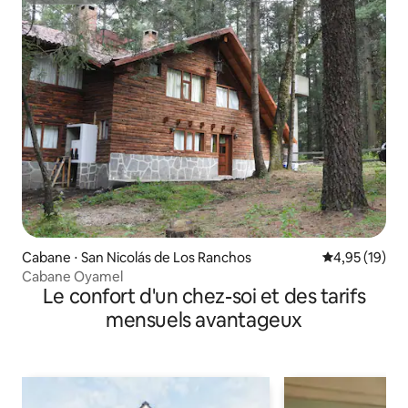
Cabane ⋅ San Nicolás de Los Ranchos
Évaluation mo
4,95 (19)
Cabane Oyamel
Le confort d'un chez-soi et des tarifs
mensuels avantageux