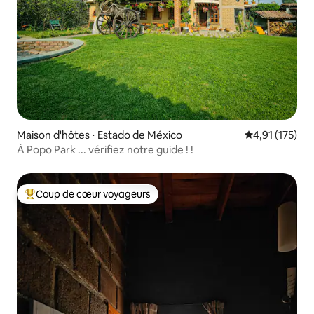
Maison d'hôtes ⋅ Estado de México
Évaluation moy
4,91 (175)
À Popo Park ... vérifiez notre guide ! !
Coup de cœur voyageurs
Coups de cœur voyageurs les plus appréciés