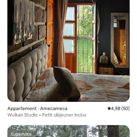
Appartement ⋅ Amecameca
Évaluation mo
4,98 (50)
Wulkan Studio + Petit-déjeuner inclus
Superhôte
Superhôte