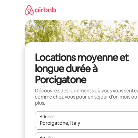
Aller
directement
au
contenu
Locations moyenne et
longue durée à
Porcigatone
Découvrez des logements où vous vous sente
comme chez vous pour un séjour d'un mois ou
plus.
Adresse
Lorsque les résultats s'affichent, utilisez les flèc
Arrivée