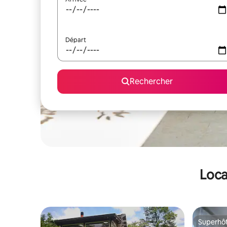
Départ
Rechercher
Loca
Superhô
Superhô