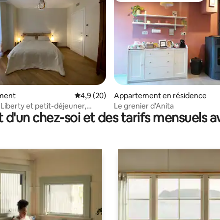
 sur la base de 14 commentaires : 5 sur 5
ment
Évaluation moyenne sur la base de 20 comm
4,9 (20)
Appartement en résidence
iberty et petit-déjeuner,
Le grenier d’Anita
t d'un chez-soi et des tarifs mensuels 
 di Taro centro