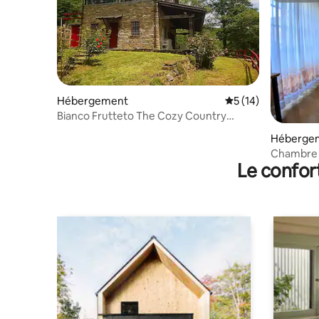
Hébergement
Évaluation moyenne
5 (14)
Bianco Frutteto The Cozy Country
House
Héberge
Chambre L
Le confor
Borgo Val