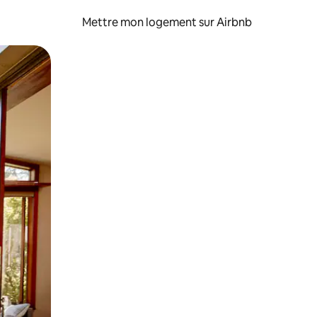
Mettre mon logement sur Airbnb
sant glisser.