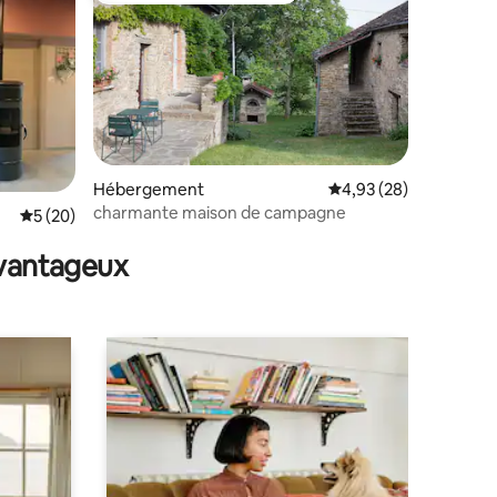
Hébergement
Évaluation moyenne su
4,93 (28)
charmante maison de campagne
entaires : 4,9 sur 5
Évaluation moyenne sur la base de 20 commentaires : 5 sur 5
5 (20)
avantageux