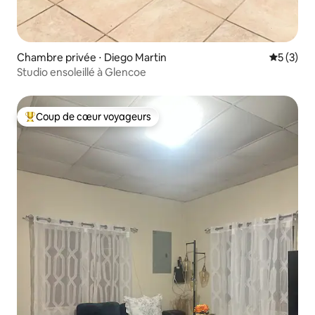
Chambre privée ⋅ Diego Martin
Évaluatio
5 (3)
Studio ensoleillé à Glencoe
Coup de cœur voyageurs
Coups de cœur voyageurs les plus appréciés