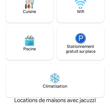
ou les voyageurs d'affai
noter qu'il y a un
Cuisine
Wifi
2 semaines pour la
Stationnement
Piscine
gratuit sur place
Climatisation
Locations de maisons avec jacuzzi