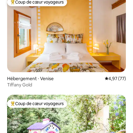
Coup de cœur voyageurs
Coups de cœur voyageurs les plus appréciés
Hébergement ⋅ Venise
Évaluation mo
4,97 (77)
Tiffany Gold
Coup de cœur voyageurs
Coups de cœur voyageurs les plus appréciés