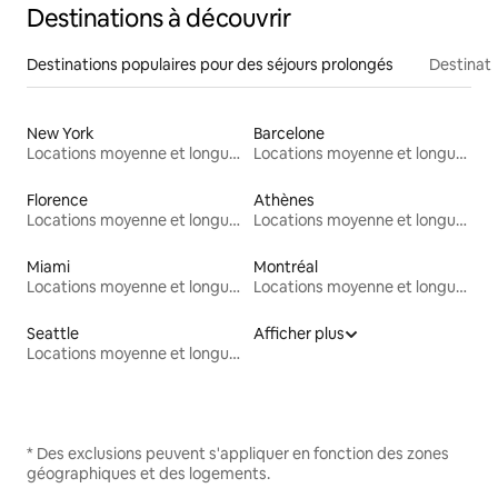
Destinations à découvrir
Destinations populaires pour des séjours prolongés
Destinati
New York
Barcelone
Locations moyenne et longue durée
Locations moyenne et longue durée
Florence
Athènes
Locations moyenne et longue durée
Locations moyenne et longue durée
Miami
Montréal
Locations moyenne et longue durée
Locations moyenne et longue durée
Seattle
Afficher plus
Locations moyenne et longue durée
* Des exclusions peuvent s'appliquer en fonction des zones
géographiques et des logements.