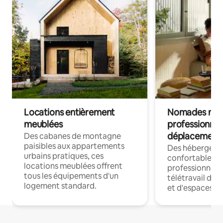
Locations entièrement
Nomades num
meublées
professionnel
déplacement
Des cabanes de montagne
paisibles aux appartements
Des hébergem
urbains pratiques, ces
confortables p
locations meublées offrent
professionnels
tous les équipements d'un
télétravail dis
logement standard.
et d'espaces de