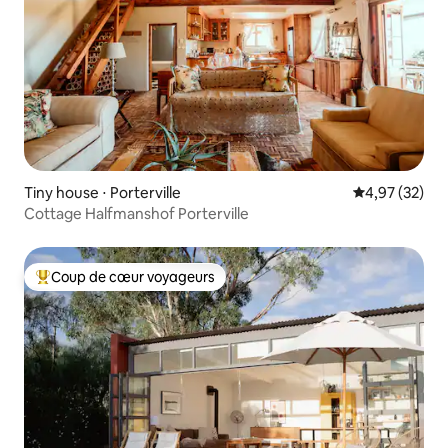
Tiny house ⋅ Porterville
Évaluation mo
4,97 (32)
Cottage Halfmanshof Porterville
Coup de cœur voyageurs
Coups de cœur voyageurs les plus appréciés