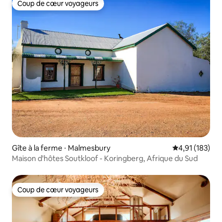
Coup de cœur voyageurs
Coup de cœur voyageurs
Gîte à la ferme ⋅ Malmesbury
Évaluation moy
4,91 (183)
Maison d'hôtes Soutkloof - Koringberg, Afrique du Sud
Coup de cœur voyageurs
Coup de cœur voyageurs