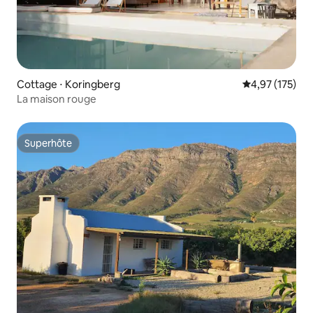
Cottage ⋅ Koringberg
Évaluation moy
4,97 (175)
La maison rouge
Superhôte
Superhôte