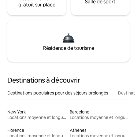
Salle de sport
gratuit sur place
Résidence de tourisme
Destinations à découvrir
Destinations populaires pour des séjours prolongés
Destinati
New York
Barcelone
Locations moyenne et longue durée
Locations moyenne et longue durée
Florence
Athènes
Locations moyenne et longue durée
Locations moyenne et longue durée