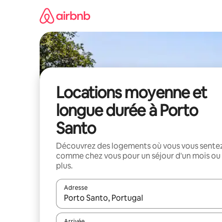
Aller
directement
au
contenu
Locations moyenne et
longue durée à Porto
Santo
Découvrez des logements où vous vous sente
comme chez vous pour un séjour d'un mois ou
plus.
Adresse
Lorsque les résultats s'affichent, utilisez les flèc
Arrivée