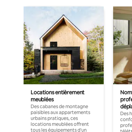
Locations entièrement
Noma
meublées
prof
dépl
Des cabanes de montagne
paisibles aux appartements
Des 
urbains pratiques, ces
confo
locations meublées offrent
profe
tous les équipements d'un
télét