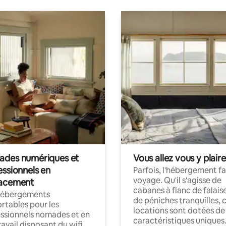
des numériques et
Vous allez vous y plaire
essionnels en
Parfois, l'hébergement fai
voyage. Qu'il s'agisse de
acement
cabanes à flanc de falais
hébergements
de péniches tranquilles, 
rtables pour les
locations sont dotées de
ssionnels nomades et en
caractéristiques uniques
ravail disposant du wifi