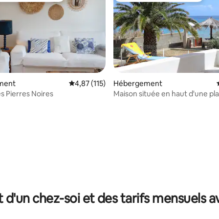
e sur la base de 3 commentaires : 5 sur 5
ment
Évaluation moyenne sur la base de 115 comme
4,87 (115)
Hébergement
s Pierres Noires
Maison située en haut d'une pl
t d'un chez-soi et des tarifs mensuels 