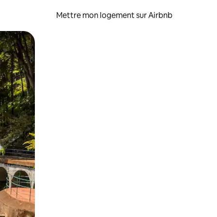
Mettre mon logement sur Airbnb
sant glisser.