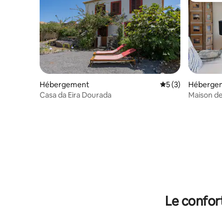
Hébergement
Évaluation moyenn
5 (3)
Héberge
Casa da Eira Dourada
Maison de
Le confor