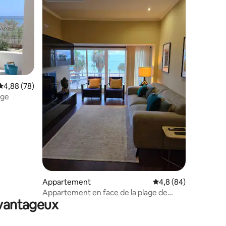
ntaires : 4,87 sur 5
Évaluation moyenne sur la base de 78 commentaires : 4,88 sur 5
4,88 (78)
age
Appartement
Évaluation moyenne s
4,8 (84)
Appartement en face de la plage de
avantageux
Porto Santo.