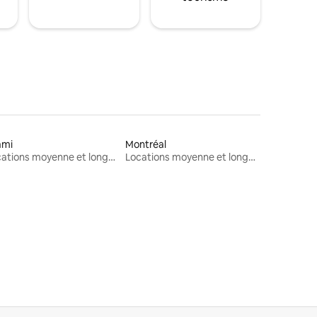
ami
Montréal
Locations moyenne et longue durée
Locations moyenne et longue durée