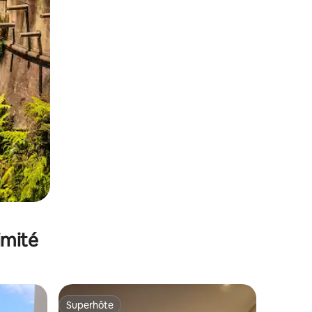
imité
Superhôte
Superhôte