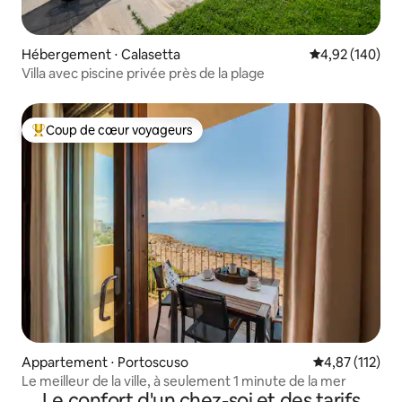
Hébergement ⋅ Calasetta
Évaluation moy
4,92 (140)
Villa avec piscine privée près de la plage
Coup de cœur voyageurs
Coups de cœur voyageurs les plus appréciés
Appartement ⋅ Portoscuso
Évaluation moy
4,87 (112)
Le meilleur de la ville, à seulement 1 minute de la mer
Le confort d'un chez-soi et des tarifs