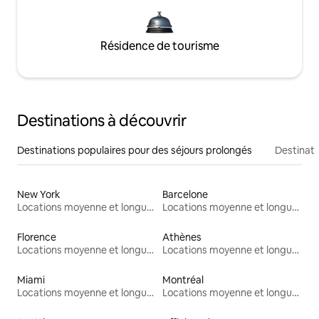
Résidence de tourisme
Destinations à découvrir
Destinations populaires pour des séjours prolongés
Destinati
New York
Barcelone
Locations moyenne et longue durée
Locations moyenne et longue durée
Florence
Athènes
Locations moyenne et longue durée
Locations moyenne et longue durée
Miami
Montréal
Locations moyenne et longue durée
Locations moyenne et longue durée