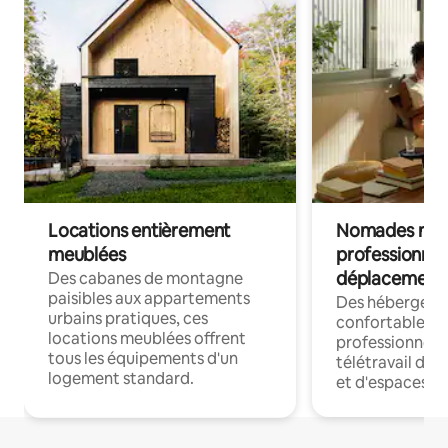
Locations entièrement
Nomades num
meublées
professionnel
déplacement
Des cabanes de montagne
paisibles aux appartements
Des hébergem
urbains pratiques, ces
confortables p
locations meublées offrent
professionnels
tous les équipements d'un
télétravail dis
logement standard.
et d'espaces de