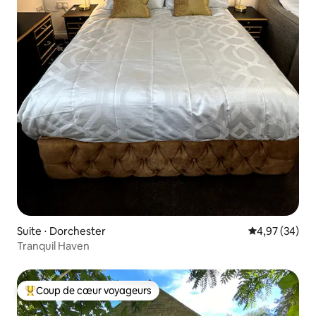
Suite ⋅ Dorchester
Évaluation mo
4,97 (34)
Tranquil Haven
Coup de cœur voyageurs
Coups de cœur voyageurs les plus appréciés