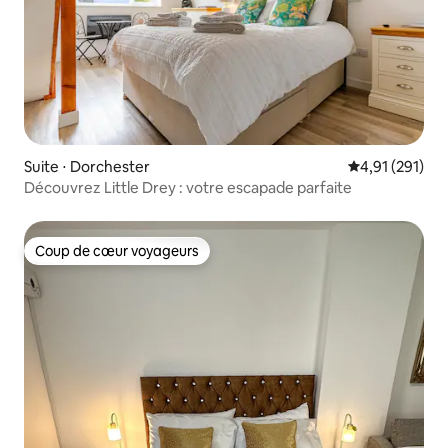
Suite ⋅ Dorchester
Évaluation moy
4,91 (291)
Découvrez Little Drey : votre escapade parfaite
Coup de cœur voyageurs
Coup de cœur voyageurs