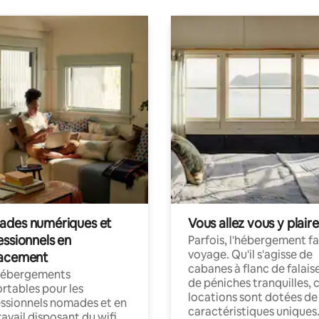
des numériques et
Vous allez vous y plaire
essionnels en
Parfois, l'hébergement fai
voyage. Qu'il s'agisse de
acement
cabanes à flanc de falais
hébergements
de péniches tranquilles, 
rtables pour les
locations sont dotées de
ssionnels nomades et en
caractéristiques uniques
ravail disposant du wifi