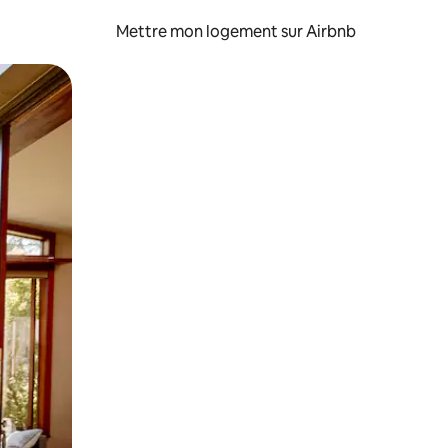
Mettre mon logement sur Airbnb
sant glisser.