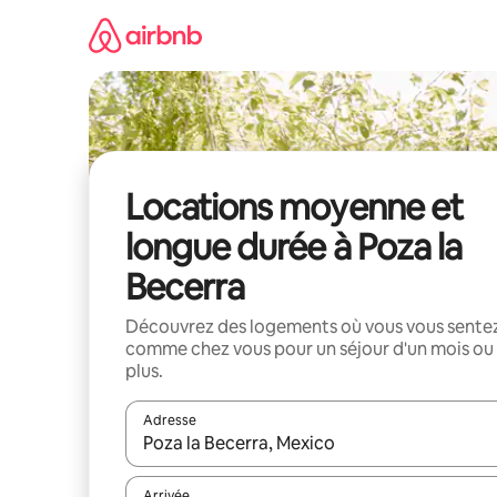
Aller
directement
au
contenu
Locations moyenne et
longue durée à Poza la
Becerra
Découvrez des logements où vous vous sente
comme chez vous pour un séjour d'un mois ou
plus.
Adresse
Lorsque les résultats s'affichent, utilisez les flèc
Arrivée