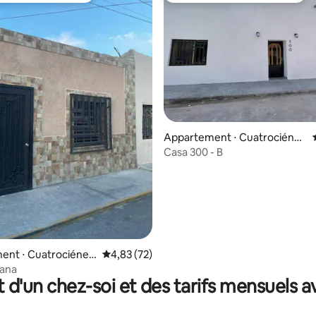
r la base de 22 commentaires : 4,95 sur 5
Appartement ⋅ Cuatrociéneg
as Municipality
Casa 300 - B
ent ⋅ Cuatrociéneg
Évaluation moyenne sur la base de 72 comme
4,83 (72)
ality
iana
t d'un chez-soi et des tarifs mensuels 