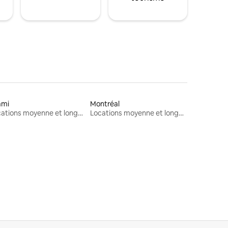
ami
Montréal
Locations moyenne et longue durée
Locations moyenne et longue durée