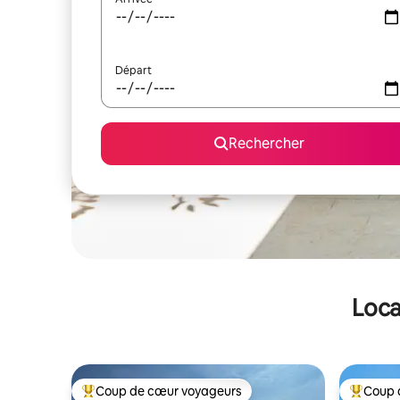
Départ
Rechercher
Loca
Coup de cœur voyageurs
Coup 
Coups de cœur voyageurs les plus appréciés
Coups de