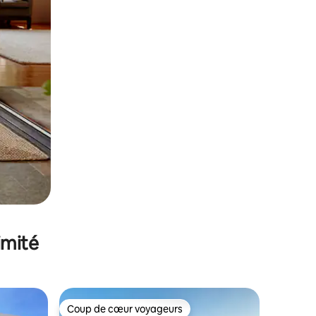
imité
Coup de cœur voyageurs
lus appréciés
Coup de cœur voyageurs