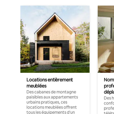
Locations entièrement
Noma
meublées
prof
dépl
Des cabanes de montagne
paisibles aux appartements
Des 
urbains pratiques, ces
confo
locations meublées offrent
profe
tous les équipements d'un
télét