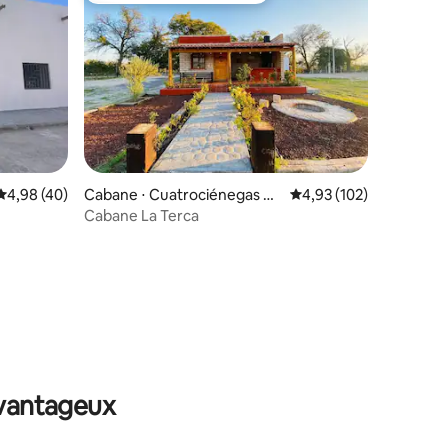
Évaluation moyenne sur la base de 40 commentaires : 4,98 sur 5
4,98 (40)
Cabane ⋅ Cuatrociénegas M
Évaluation moyenne sur
4,93 (102)
unicipality
Cabane La Terca
ntaires : 4,83 sur 5
avantageux