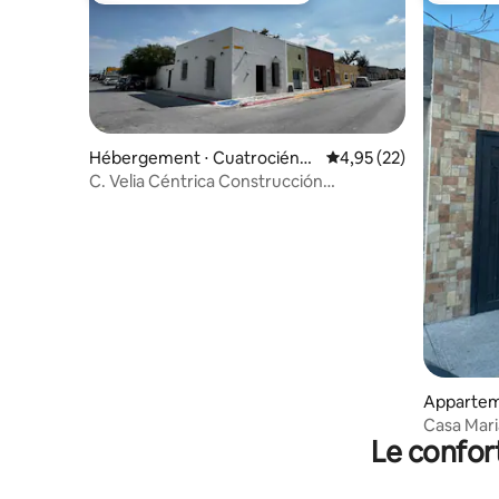
Hébergement ⋅ Cuatrociéne
Évaluation moyenne su
4,95 (22)
gas Municipality
C. Velia Céntrica Construcción
Norestense
Appartem
as Municip
Casa Mar
Le confor