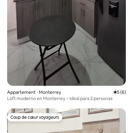
Appartement ⋅ Monterrey
Évaluatio
5 (6)
Loft moderno en Monterrey – Ideal para 2 personas
Coup de cœur voyageurs
Coup de cœur voyageurs