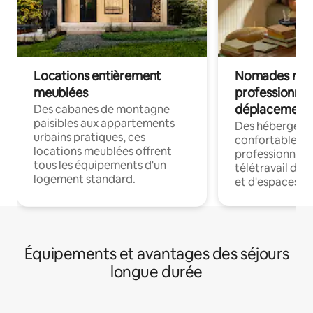
Locations entièrement
Nomades num
meublées
professionnel
déplacement
Des cabanes de montagne
paisibles aux appartements
Des hébergem
urbains pratiques, ces
confortables p
locations meublées offrent
professionnels
tous les équipements d'un
télétravail dis
logement standard.
et d'espaces de
Équipements et avantages des séjours
longue durée