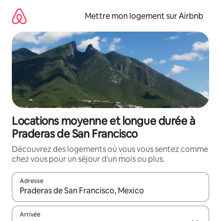
Aller
directement
Mettre mon logement sur Airbnb
au
contenu
Locations moyenne et longue durée à
Praderas de San Francisco
Découvrez des logements où vous vous sentez comme
chez vous pour un séjour d'un mois ou plus.
Adresse
Lorsque les résultats s'affichent, utilisez les flèches vers le hau
Arrivée