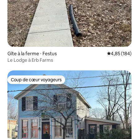
Gîte à la ferme ⋅ Festus
Évaluation moy
4,85 (184)
Le Lodge à Erb Farms
Coup de cœur voyageurs
Coup de cœur voyageurs