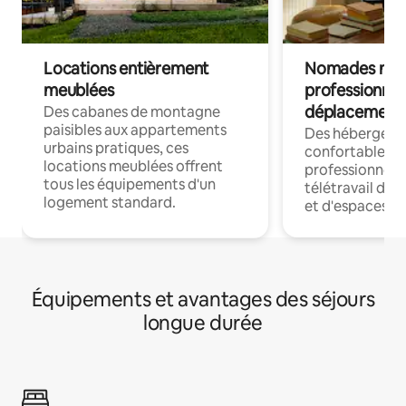
Locations entièrement
Nomades num
meublées
professionnel
déplacement
Des cabanes de montagne
paisibles aux appartements
Des hébergem
urbains pratiques, ces
confortables p
locations meublées offrent
professionnels
tous les équipements d'un
télétravail dis
logement standard.
et d'espaces de
Équipements et avantages des séjours
longue durée