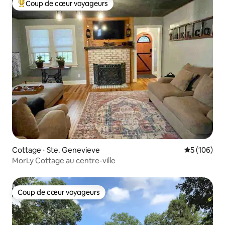
Coup de cœur voyageurs
Coups de cœur voyageurs les plus appréciés
Cottage ⋅ Ste. Genevieve
Évaluation 
5 (106)
MorLy Cottage au centre-ville
Coup de cœur voyageurs
Coup de cœur voyageurs