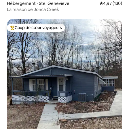
Hébergement ⋅ Ste. Genevieve
Évaluation moy
4,97 (130)
La maison de Jonca Creek
Coup de cœur voyageurs
Coups de cœur voyageurs les plus appréciés