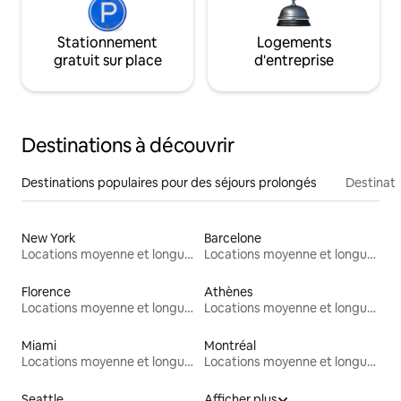
Stationnement
Logements
gratuit sur place
d'entreprise
Destinations à découvrir
Destinations populaires pour des séjours prolongés
Destinati
New York
Barcelone
Locations moyenne et longue durée
Locations moyenne et longue durée
Florence
Athènes
Locations moyenne et longue durée
Locations moyenne et longue durée
Miami
Montréal
Locations moyenne et longue durée
Locations moyenne et longue durée
Seattle
Afficher plus