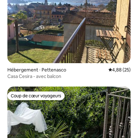
Hébergement ⋅ Pettenasco
Évaluation mo
4,88 (25)
Casa Cesira - avec balcon
Coup de cœur voyageurs
Coup de cœur voyageurs