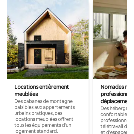
Locations entièrement
Nomades num
meublées
professionnel
déplacement
Des cabanes de montagne
paisibles aux appartements
Des hébergem
urbains pratiques, ces
confortables p
locations meublées offrent
professionnels
tous les équipements d'un
télétravail dis
logement standard.
et d'espaces de