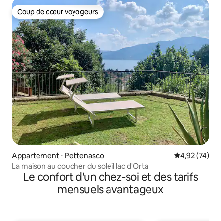
Coup de cœur voyageurs
Coup de cœur voyageurs
Appartement ⋅ Pettenasco
Évaluation mo
4,92 (74)
La maison au coucher du soleil lac d'Orta
Le confort d'un chez-soi et des tarifs
mensuels avantageux