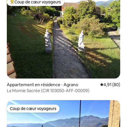
Coup de cœur voyageurs
Coups de cœur voyageurs les plus appréciés
Appartement en résidence ⋅ Agrano
Évaluation mo
4,91 (80)
La Momie Sacrée (CIR 103050-AFF-00009)
Coup de cœur voyageurs
Coup de cœur voyageurs