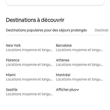
Destinations à découvrir
Destinations populaires pour des séjours prolongés
Destinati
New York
Barcelone
Locations moyenne et longue durée
Locations moyenne et longue durée
Florence
Athènes
Locations moyenne et longue durée
Locations moyenne et longue durée
Miami
Montréal
Locations moyenne et longue durée
Locations moyenne et longue durée
Seattle
Afficher plus
Locations moyenne et longue durée