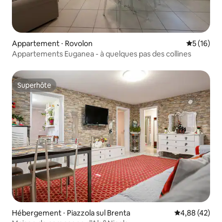
Appartement ⋅ Rovolon
Évaluation
5 (16)
Appartements Euganea - à quelques pas des collines
Superhôte
Superhôte
Hébergement ⋅ Piazzola sul Brenta
Évaluation mo
4,88 (42)