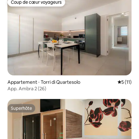
Coup de cœur voyageurs
Coup de cœur voyageurs
Appartement ⋅ Torri di Quartesolo
Évaluatio
5 (11)
App. Ambra 2 (26)
Superhôte
Superhôte