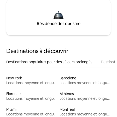
Résidence de tourisme
Destinations à découvrir
Destinations populaires pour des séjours prolongés
Destinati
New York
Barcelone
Locations moyenne et longue durée
Locations moyenne et longue durée
Florence
Athènes
Locations moyenne et longue durée
Locations moyenne et longue durée
Miami
Montréal
Locations moyenne et longue durée
Locations moyenne et longue durée