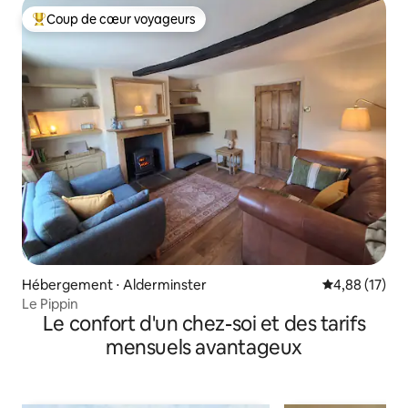
Coup de cœur voyageurs
Coups de cœur voyageurs les plus appréciés
Hébergement ⋅ Alderminster
Évaluation mo
4,88 (17)
Le Pippin
Le confort d'un chez-soi et des tarifs
mensuels avantageux