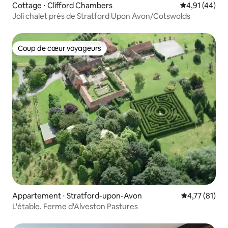
Cottage ⋅ Clifford Chambers
Évaluation mo
4,91 (44)
Joli chalet près de Stratford Upon Avon/Cotswolds
Coup de cœur voyageurs
Coup de cœur voyageurs
Appartement ⋅ Stratford-upon-Avon
Évaluation mo
4,77 (81)
L'étable. Ferme d'Alveston Pastures