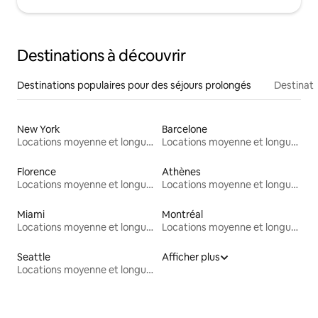
Destinations à découvrir
Destinations populaires pour des séjours prolongés
Destinati
New York
Barcelone
Locations moyenne et longue durée
Locations moyenne et longue durée
Florence
Athènes
Locations moyenne et longue durée
Locations moyenne et longue durée
Miami
Montréal
Locations moyenne et longue durée
Locations moyenne et longue durée
Seattle
Afficher plus
Locations moyenne et longue durée