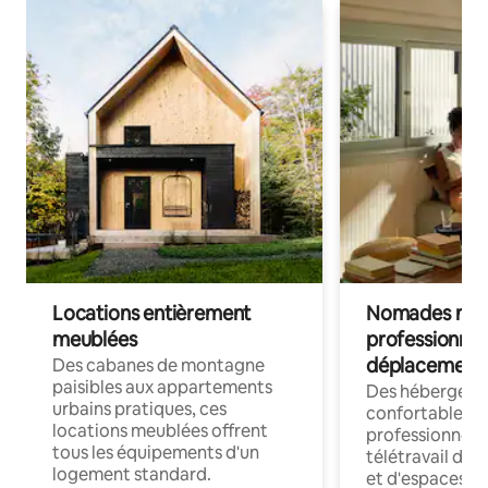
Locations entièrement
Nomades num
meublées
professionnel
déplacement
Des cabanes de montagne
paisibles aux appartements
Des hébergem
urbains pratiques, ces
confortables p
locations meublées offrent
professionnels
tous les équipements d'un
télétravail dis
logement standard.
et d'espaces de