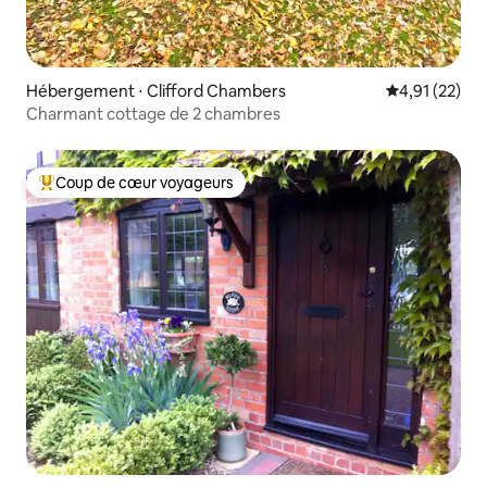
Hébergement ⋅ Clifford Chambers
Évaluation mo
4,91 (22)
Charmant cottage de 2 chambres
Coup de cœur voyageurs
Coups de cœur voyageurs les plus appréciés