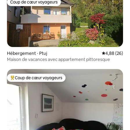
Coup de cœur voyageurs
Coup de cœur voyageurs
Hébergement ⋅ Ptuj
Évaluation mo
4,88 (26)
Maison de vacances avec appartement pittoresque
Coup de cœur voyageurs
Coups de cœur voyageurs les plus appréciés