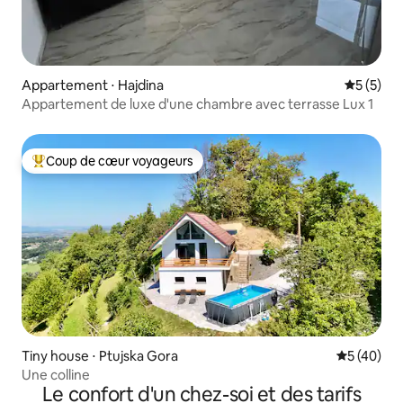
Appartement ⋅ Hajdina
Évaluatio
5 (5)
Appartement de luxe d'une chambre avec terrasse Lux 1
Coup de cœur voyageurs
Coups de cœur voyageurs les plus appréciés
Tiny house ⋅ Ptujska Gora
Évaluation
5 (40)
Une colline
Le confort d'un chez-soi et des tarifs