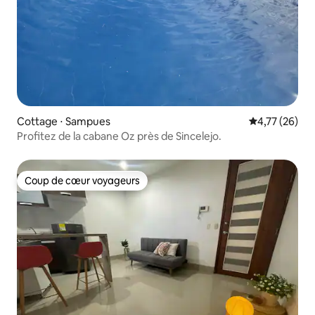
Cottage ⋅ Sampues
Évaluation mo
4,77 (26)
Profitez de la cabane Oz près de Sincelejo.
Coup de cœur voyageurs
Coup de cœur voyageurs