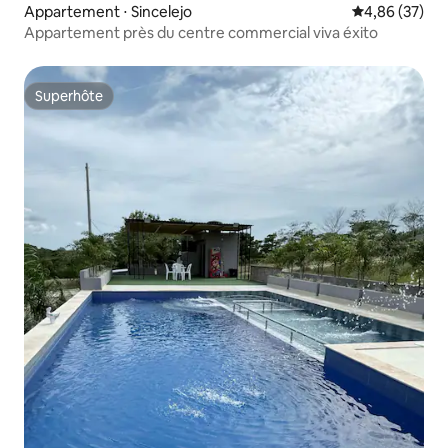
Appartement ⋅ Sincelejo
Évaluation mo
4,86 (37)
Appartement près du centre commercial viva éxito
Superhôte
Superhôte