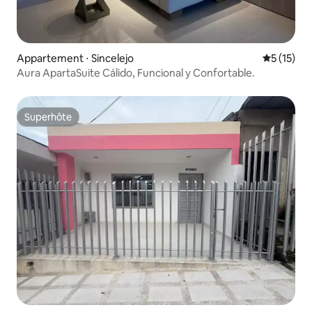
Appartement ⋅ Sincelejo
Évaluation
5 (15)
Aura ApartaSuite Cálido, Funcional y Confortable.
Superhôte
Superhôte