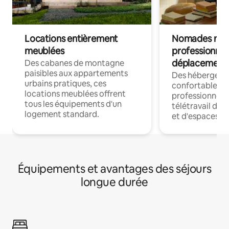
Locations entièrement
Nomades num
meublées
professionnel
déplacement
Des cabanes de montagne
paisibles aux appartements
Des hébergem
urbains pratiques, ces
confortables p
locations meublées offrent
professionnels
tous les équipements d'un
télétravail dis
logement standard.
et d'espaces de
Équipements et avantages des séjours
longue durée