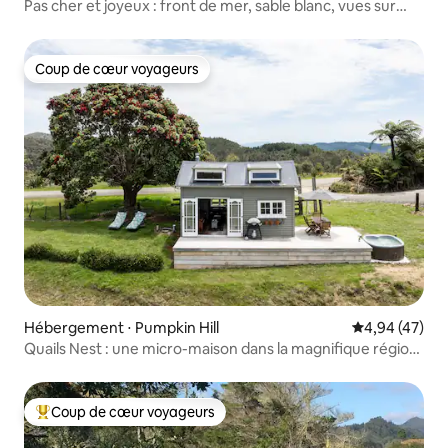
Pas cher et joyeux : front de mer, sable blanc, vues sur
l'eau
Coup de cœur voyageurs
Coup de cœur voyageurs
Hébergement ⋅ Pumpkin Hill
Évaluation mo
4,94 (47)
Quails Nest : une micro-maison dans la magnifique région
de Coromandel
Coup de cœur voyageurs
Coups de cœur voyageurs les plus appréciés