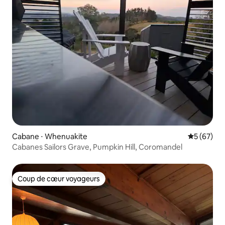
Cabane ⋅ Whenuakite
Évaluation
5 (67)
Cabanes Sailors Grave, Pumpkin Hill, Coromandel
Coup de cœur voyageurs
Coup de cœur voyageurs