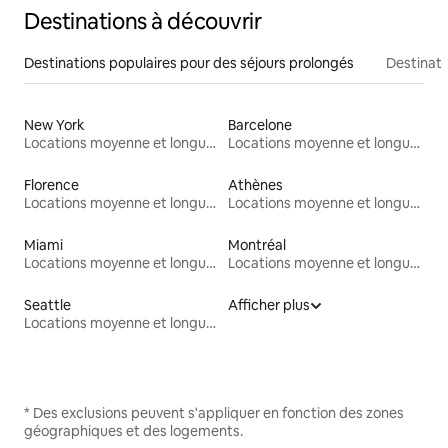
Destinations à découvrir
Destinations populaires pour des séjours prolongés
Destinati
New York
Barcelone
Locations moyenne et longue durée
Locations moyenne et longue durée
Florence
Athènes
Locations moyenne et longue durée
Locations moyenne et longue durée
Miami
Montréal
Locations moyenne et longue durée
Locations moyenne et longue durée
Seattle
Afficher plus
Locations moyenne et longue durée
* Des exclusions peuvent s'appliquer en fonction des zones
géographiques et des logements.