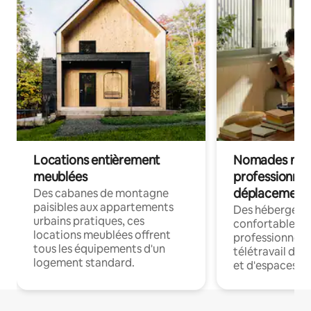
Locations entièrement
Nomades num
meublées
professionnel
déplacement
Des cabanes de montagne
paisibles aux appartements
Des hébergem
urbains pratiques, ces
confortables p
locations meublées offrent
professionnels
tous les équipements d'un
télétravail dis
logement standard.
et d'espaces de