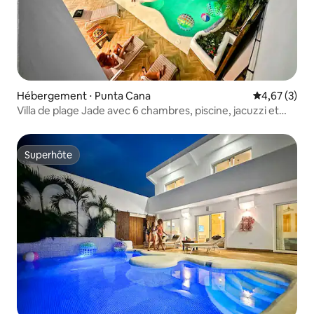
Hébergement ⋅ Punta Cana
Évaluation m
4,67 (3)
Villa de plage Jade avec 6 chambres, piscine, jacuzzi et
femme de ménage
Superhôte
Superhôte