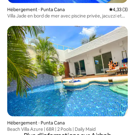
Hébergement ⋅ Punta Cana
Évaluation m
4,33 (3)
Villa Jade en bord de mer avec piscine privée, jacuzzi et
femme de ménage
Hébergement ⋅ Punta Cana
Beach Villa Azure | 6BR | 2 Pools | Daily Maid