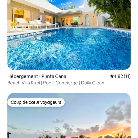
Hébergement ⋅ Punta Cana
Évaluation mo
4,82 (11)
Beach Villa Rubi | Pool | Concierge | Daily Clean
Coup de cœur voyageurs
Coup de cœur voyageurs