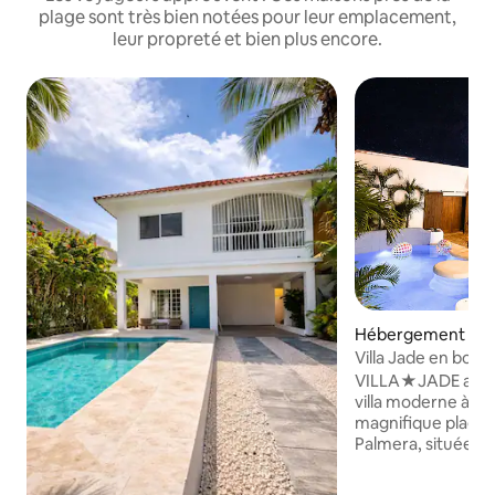
plage sont très bien notées pour leur emplacement,
leur propreté et bien plus encore.
Hébergement ⋅ P
Villa Jade en bord
privée, jacuzzi e
VILLA★JADE a tout
villa moderne à qu
magnifique plage 
Palmera, située d
hôtelier fermé. Pr
privée, d'un jacuz