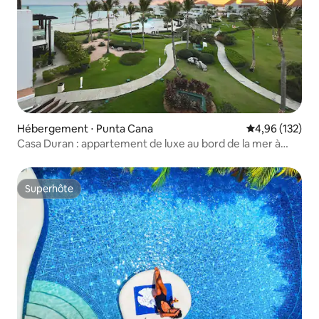
Hébergement ⋅ Punta Cana
Évaluation moy
4,96 (132)
Casa Duran : appartement de luxe au bord de la mer à
Cap Cana !
Superhôte
Superhôte