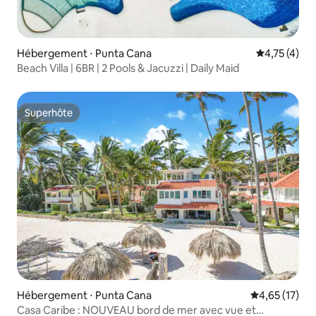
Hébergement ⋅ Punta Cana
Évaluation m
4,75 (4)
Beach Villa | 6BR | 2 Pools & Jacuzzi | Daily Maid
Superhôte
Superhôte
Hébergement ⋅ Punta Cana
Évaluation mo
4,65 (17)
Casa Caribe : NOUVEAU bord de mer avec vue et