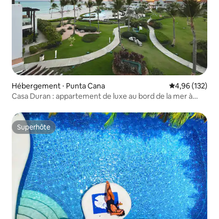
Hébergement ⋅ Punta Cana
Évaluation moy
4,96 (132)
Casa Duran : appartement de luxe au bord de la mer à
Cap Cana !
Superhôte
Superhôte