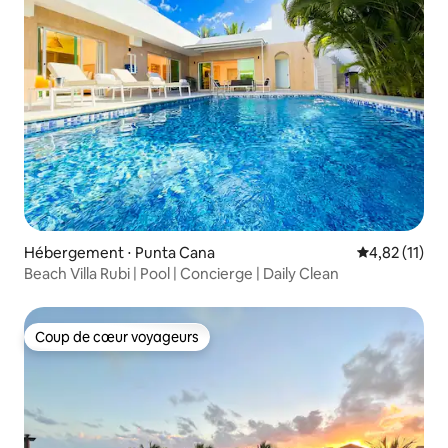
Hébergement ⋅ Punta Cana
Évaluation mo
4,82 (11)
Beach Villa Rubi | Pool | Concierge | Daily Clean
Coup de cœur voyageurs
Coup de cœur voyageurs