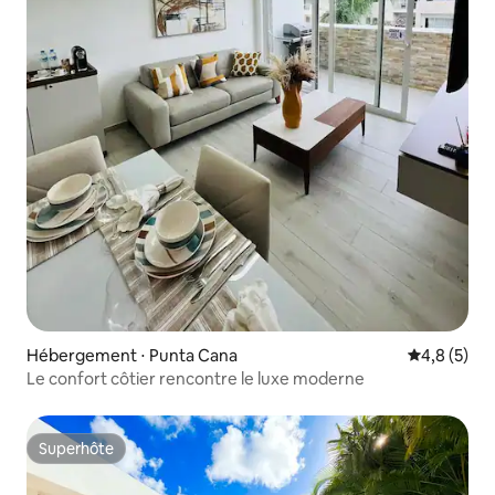
Hébergement ⋅ Punta Cana
Évaluation 
4,8 (5)
Le confort côtier rencontre le luxe moderne
Superhôte
Superhôte