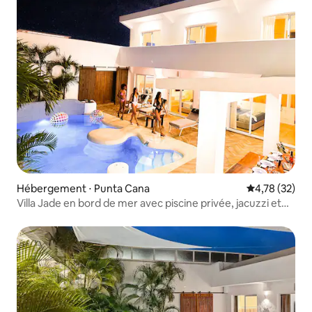
Hébergement ⋅ Punta Cana
Évaluation mo
4,78 (32)
Villa Jade en bord de mer avec piscine privée, jacuzzi et
femme de ménage