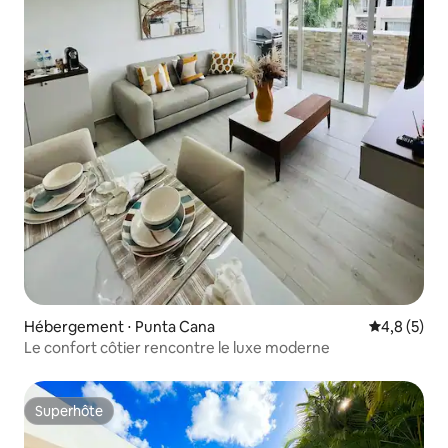
Hébergement ⋅ Punta Cana
Évaluation 
4,8 (5)
Le confort côtier rencontre le luxe moderne
Superhôte
Superhôte