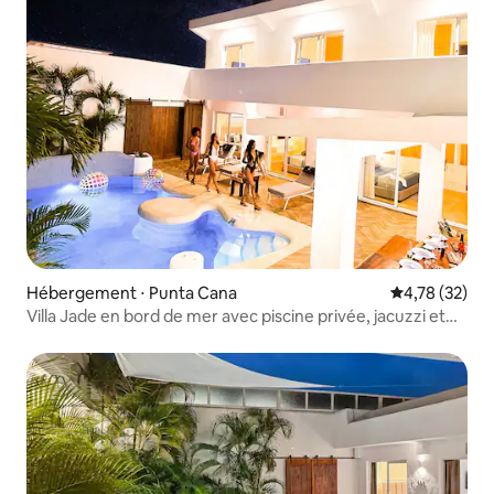
Hébergement ⋅ Punta Cana
Évaluation mo
4,78 (32)
Villa Jade en bord de mer avec piscine privée, jacuzzi et
femme de ménage