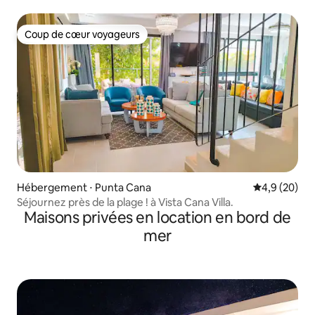
ménage
Coup de cœur voyageurs
Coup de cœur voyageurs
Hébergement ⋅ Punta Cana
Évaluation m
4,9 (20)
Séjournez près de la plage ! à Vista Cana Villa.
Maisons privées en location en bord de
mer