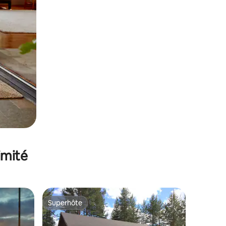
imité
Superhôte
Superhôte