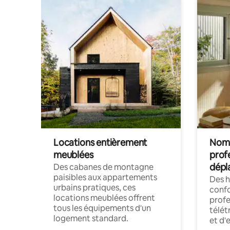
Locations entièrement
Noma
meublées
prof
dépl
Des cabanes de montagne
paisibles aux appartements
Des 
urbains pratiques, ces
confo
locations meublées offrent
profe
tous les équipements d'un
télét
logement standard.
et d'