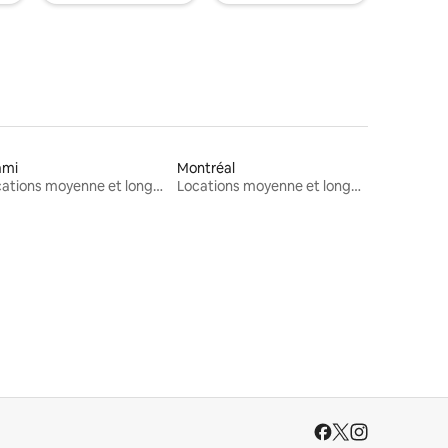
ami
Montréal
Locations moyenne et longue durée
Locations moyenne et longue durée