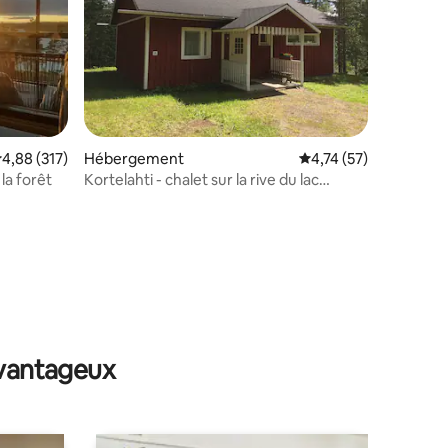
valuation moyenne sur la base de 317 commentaires : 4,88 sur 5
4,88 (317)
Hébergement
Évaluation moyenne su
4,74 (57)
la forêt
Kortelahti - chalet sur la rive du lac
Päijänne
mmentaires : 5 sur 5
avantageux