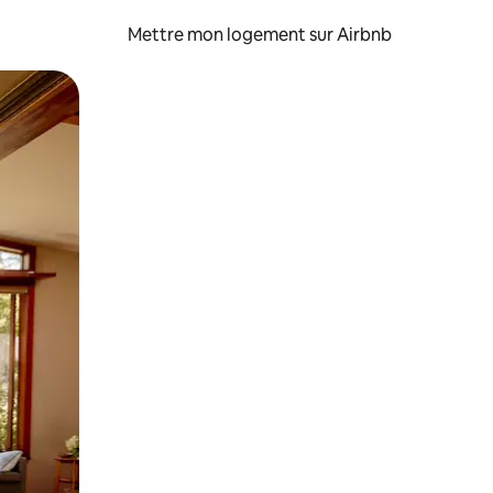
Mettre mon logement sur Airbnb
sant glisser.