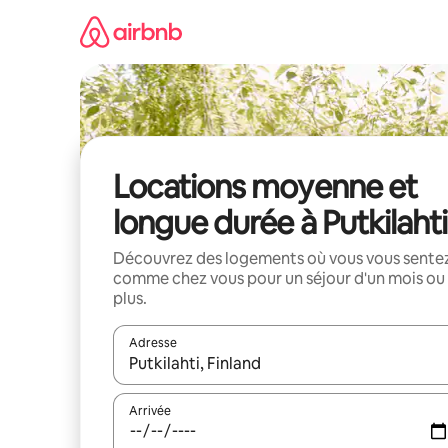
Aller
directement
au
contenu
Locations moyenne et
longue durée à Putkilahti
Découvrez des logements où vous vous sente
comme chez vous pour un séjour d'un mois ou
plus.
Adresse
Lorsque les résultats s'affichent, utilisez les flèc
Arrivée