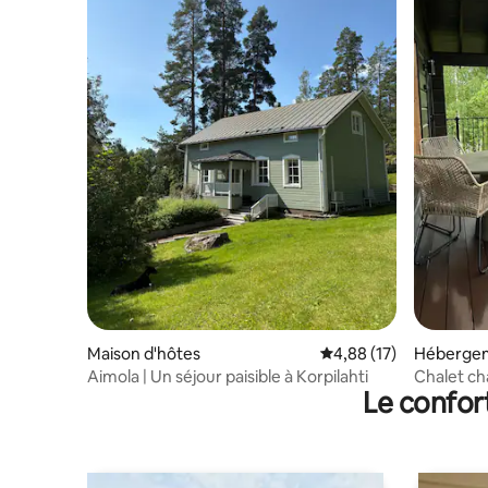
Maison d'hôtes
Évaluation moyenne su
4,88 (17)
Héberge
Aimola | Un séjour paisible à Korpilahti
Chalet ch
Le confor
Himoksa