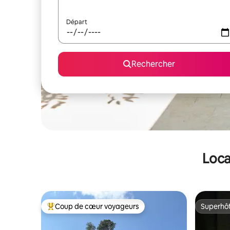
Départ
Rechercher
Loca
Coup de cœur voyageurs
Superhô
Coups de cœur voyageurs les plus appréciés
Superhô