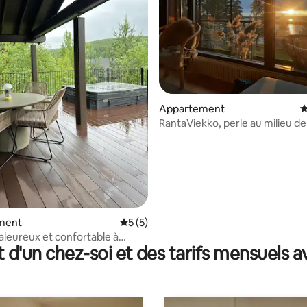
Appartement
É
RantaViekko, perle au milieu de 
r la base de 17 commentaires : 4,88 sur 5
ment
Évaluation moyenne sur la base de 5 co
5 (5)
aleureux et confortable à
t d'un chez-soi et des tarifs mensuels 