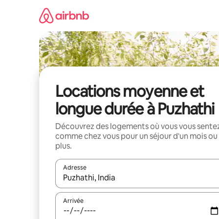
Aller
directement
au
contenu
Locations moyenne et
longue durée à Puzhathi
Découvrez des logements où vous vous sente
comme chez vous pour un séjour d'un mois ou
plus.
Adresse
Lorsque les résultats s'affichent, utilisez les flèc
Arrivée