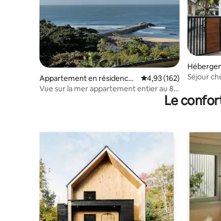
Hébergem
Séjour ch
Appartement en résidence ⋅
Évaluation moyenne sur
4,93 (162)
sécurisé à
Kannur
Vue sur la mer appartement entier au 8e
Le confor
étage @ Seascape Kannur