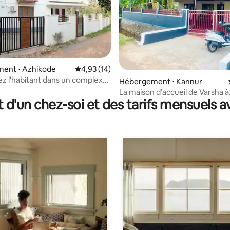
ent ⋅ Azhikode
Évaluation moyenne sur la base de 14 comme
4,93 (14)
ez l'habitant dans un complexe
 la base de 162 commentaires : 4,93 sur 5
Hébergement ⋅ Kannur
 2 km de la plage
La maison d’accueil de Varsha à
t d'un chez-soi et des tarifs mensuels 
Pallikunnu, Kannur