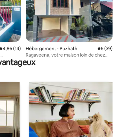
ntaires : 4,93 sur 5
Évaluation moyenne sur la base de 14 commentaires : 4,86 sur 5
4,86 (14)
Hébergement ⋅ Puzhathi
Évaluation moyenne
5 (39)
Ragaveena, votre maison loin de chez
avantageux
vous