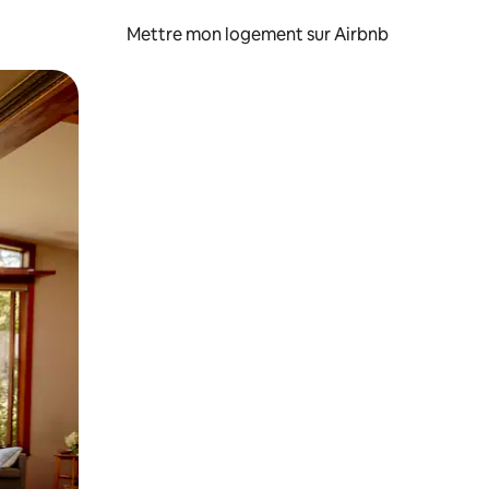
Mettre mon logement sur Airbnb
sant glisser.