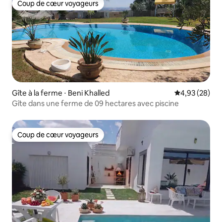
Coup de cœur voyageurs
Coup de cœur voyageurs
Gîte à la ferme ⋅ Beni Khalled
Évaluation mo
4,93 (28)
Gîte dans une ferme de 09 hectares avec piscine
Coup de cœur voyageurs
Coup de cœur voyageurs