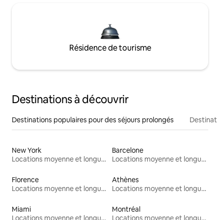
Résidence de tourisme
Destinations à découvrir
Destinations populaires pour des séjours prolongés
Destinati
New York
Barcelone
Locations moyenne et longue durée
Locations moyenne et longue durée
Florence
Athènes
Locations moyenne et longue durée
Locations moyenne et longue durée
Miami
Montréal
Locations moyenne et longue durée
Locations moyenne et longue durée