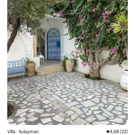
Villa ⋅ Sulayman
Évaluation mo
4,68 (22)