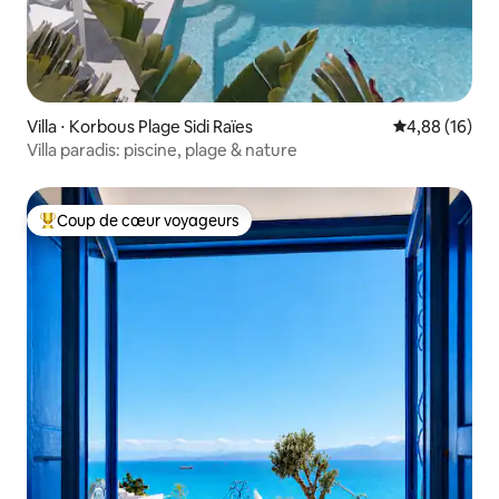
Villa ⋅ Korbous Plage Sidi Raïes
Évaluation mo
4,88 (16)
Villa paradis: piscine, plage & nature
Coup de cœur voyageurs
Coups de cœur voyageurs les plus appréciés