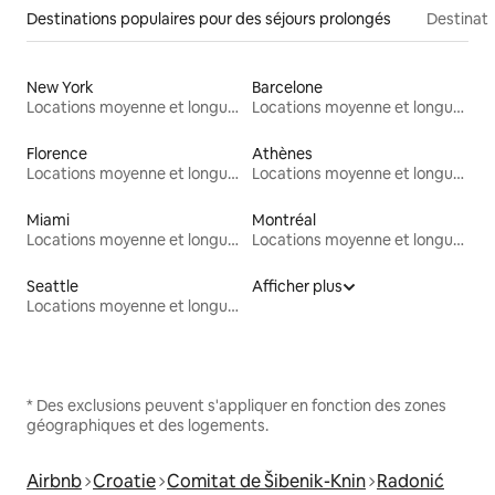
Destinations populaires pour des séjours prolongés
Destinati
New York
Barcelone
Locations moyenne et longue durée
Locations moyenne et longue durée
Florence
Athènes
Locations moyenne et longue durée
Locations moyenne et longue durée
Miami
Montréal
Locations moyenne et longue durée
Locations moyenne et longue durée
Seattle
Afficher plus
Locations moyenne et longue durée
* Des exclusions peuvent s'appliquer en fonction des zones
géographiques et des logements.
Airbnb
Croatie
Comitat de Šibenik-Knin
Radonić