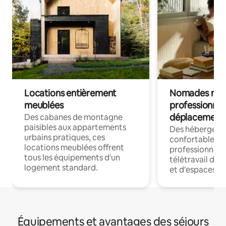
Locations entièrement
Nomades num
meublées
professionnel
déplacement
Des cabanes de montagne
paisibles aux appartements
Des hébergem
urbains pratiques, ces
confortables p
locations meublées offrent
professionnels
tous les équipements d'un
télétravail dis
logement standard.
et d'espaces de
Équipements et avantages des séjours