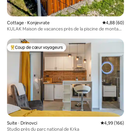
Cottage ⋅ Konjevrate
Évaluation mo
4,88 (60)
KULAK Maison de vacances près de la piscine de montage
KRKA N.P.
Coup de cœur voyageurs
Coups de cœur voyageurs les plus appréciés
Suite ⋅ Drinovci
Évaluation moy
4,99 (166)
Studio près du parc national de Krka