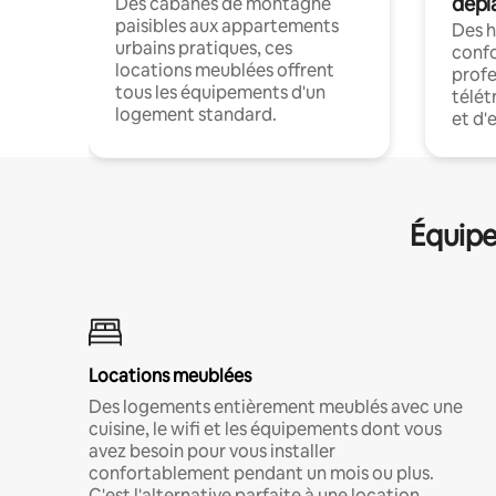
dépl
Des cabanes de montagne
paisibles aux appartements
Des 
urbains pratiques, ces
confo
locations meublées offrent
profe
tous les équipements d'un
télét
logement standard.
et d'
Équipe
Locations meublées
Des logements entièrement meublés avec une
cuisine, le wifi et les équipements dont vous
avez besoin pour vous installer
confortablement pendant un mois ou plus.
C'est l'alternative parfaite à une location