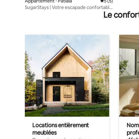
Appartement ⋅ Patiala
Évaluation moyenn
5 (5)
SugarStays | Votre escapade confortable
Le confor
à Patiala.
Locations entièrement
Noma
meublées
prof