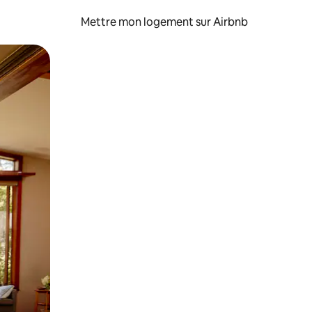
Mettre mon logement sur Airbnb
sant glisser.