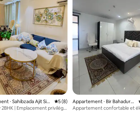
nt ⋅ Sahibzada Ajit Sin
Évaluation moyenne sur la base de 8 co
5 (8)
Appartement ⋅ Bir Bahadurga
rh
y 2BHK | Emplacement privilégié
Appartement confortable et él
 cinéma
un véritable deuxième chez-so