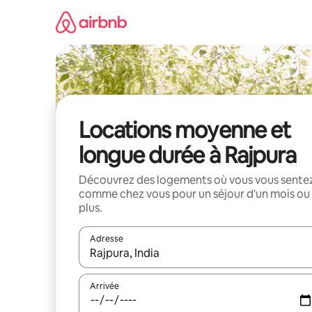
Aller
directement
au
contenu
Locations moyenne et
longue durée à Rajpura
Découvrez des logements où vous vous sente
comme chez vous pour un séjour d'un mois ou
plus.
Adresse
Lorsque les résultats s'affichent, utilisez les flèc
Arrivée