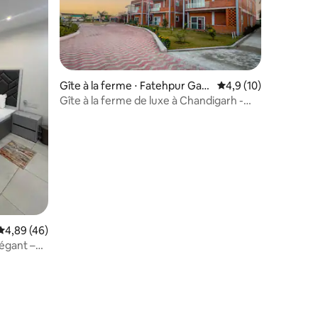
Gîte à la ferme ⋅ Fatehpur Gar
Évaluation moyenne s
4,9 (10)
hi
Gîte à la ferme de luxe à Chandigarh -
Appartement
mmentaires : 5 sur 5
Évaluation moyenne sur la base de 46 commentaires : 4,89 sur 5
4,89 (46)
égant –
i