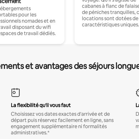
acement
cabanes à flanc de falais
hébergements
de péniches tranquilles, 
rtables pour les
locations sont dotées de
ssionnels nomades et en
caractéristiques uniques
ravail disposant du wifi
espaces de travail dédiés.
ments et avantages des séjours longu
La flexibilité qu'il vous faut
L
Choisissez vos dates exactes d'arrivée et de
D
départ puis réservez facilement en ligne, sans
v
engagement supplémentaire ni formalités
m
administratives.*