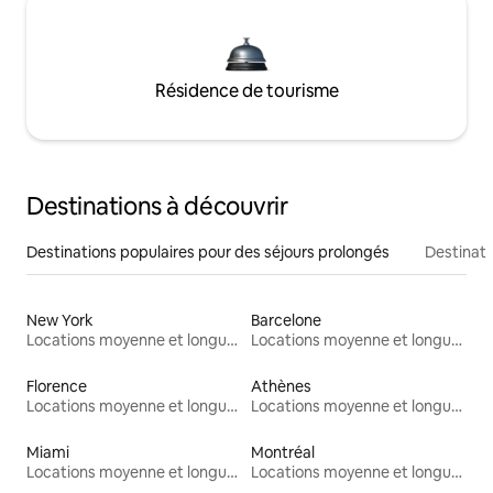
Résidence de tourisme
Destinations à découvrir
Destinations populaires pour des séjours prolongés
Destinati
New York
Barcelone
Locations moyenne et longue durée
Locations moyenne et longue durée
Florence
Athènes
Locations moyenne et longue durée
Locations moyenne et longue durée
Miami
Montréal
Locations moyenne et longue durée
Locations moyenne et longue durée