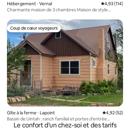
Hébergement ⋅ Vernal
Évaluation moy
4,93 (114)
Charmante maison de 3 chambres Maison de style
cottage
Coup de cœur voyageurs
Coup de cœur voyageurs
Gîte à la ferme ⋅ Lapoint
Évaluation mo
4,92 (52)
Bassin de Uintah : ranch familial et portes d'entrée
Le confort d'un chez-soi et des tarifs
récréative