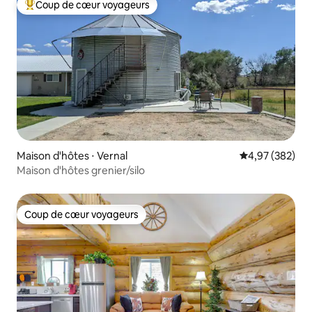
Coup de cœur voyageurs
Coups de cœur voyageurs les plus appréciés
Maison d'hôtes ⋅ Vernal
Évaluation moy
4,97 (382)
Maison d'hôtes grenier/silo
Coup de cœur voyageurs
Coup de cœur voyageurs