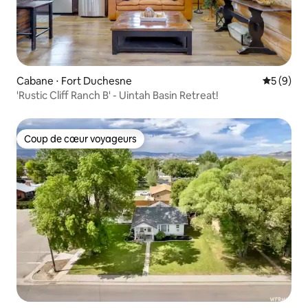
Cabane ⋅ Fort Duchesne
Évaluatio
5 (9)
'Rustic Cliff Ranch B' - Uintah Basin Retreat!
Coup de cœur voyageurs
Coup de cœur voyageurs