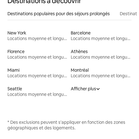
Destinations à découvrir
Destinations populaires pour des séjours prolongés
Destinati
New York
Barcelone
Locations moyenne et longue durée
Locations moyenne et longue durée
Florence
Athènes
Locations moyenne et longue durée
Locations moyenne et longue durée
Miami
Montréal
Locations moyenne et longue durée
Locations moyenne et longue durée
Seattle
Afficher plus
Locations moyenne et longue durée
* Des exclusions peuvent s'appliquer en fonction des zones
géographiques et des logements.