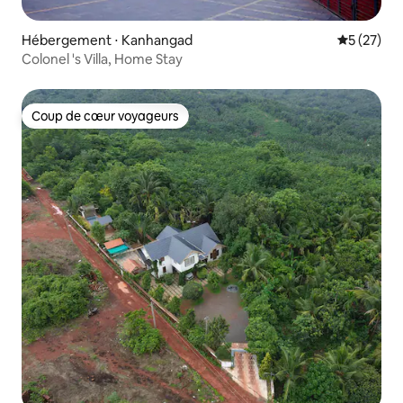
Hébergement ⋅ Kanhangad
Évaluation
5 (27)
Colonel 's Villa, Home Stay
Coup de cœur voyageurs
Coup de cœur voyageurs