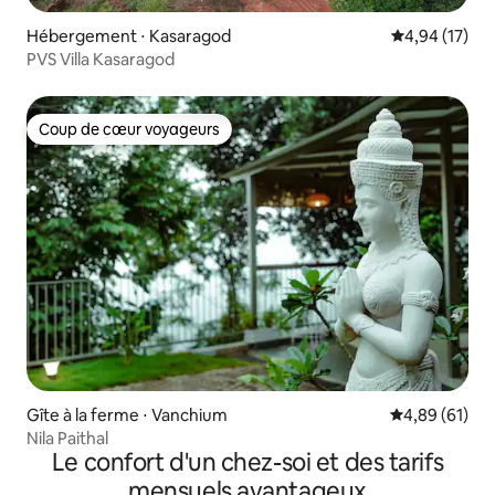
Hébergement ⋅ Kasaragod
Évaluation mo
4,94 (17)
PVS Villa Kasaragod
Coup de cœur voyageurs
Coup de cœur voyageurs
Gîte à la ferme ⋅ Vanchium
Évaluation mo
4,89 (61)
Nila Paithal
Le confort d'un chez-soi et des tarifs
mensuels avantageux