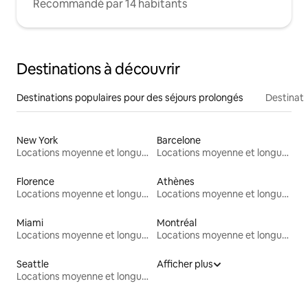
Recommandé par 14 habitants
Destinations à découvrir
Destinations populaires pour des séjours prolongés
Destinati
New York
Barcelone
Locations moyenne et longue durée
Locations moyenne et longue durée
Florence
Athènes
Locations moyenne et longue durée
Locations moyenne et longue durée
Miami
Montréal
Locations moyenne et longue durée
Locations moyenne et longue durée
Seattle
Afficher plus
Locations moyenne et longue durée