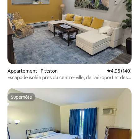
Appartement ⋅ Pittston
Évaluation moy
4,95 (140)
Escapade isolée près du centre-ville, de l'aéroport et des
hôpitaux
Superhôte
Superhôte