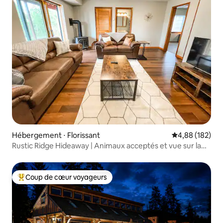
Hébergement ⋅ Florissant
Évaluation moy
4,88 (182)
Rustic Ridge Hideaway | Animaux acceptés et vue sur la
terrasse
Coup de cœur voyageurs
Coups de cœur voyageurs les plus appréciés