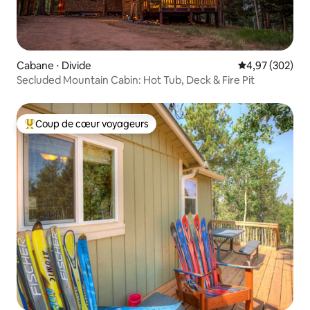
Cabane ⋅ Divide
Évaluation moy
4,97 (302)
Secluded Mountain Cabin: Hot Tub, Deck & Fire Pit
Coup de cœur voyageurs
Coups de cœur voyageurs les plus appréciés