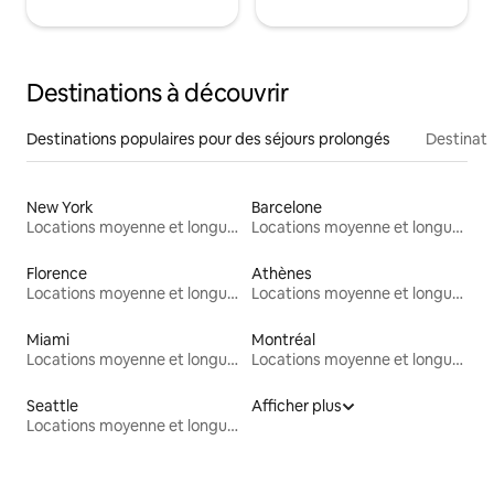
Destinations à découvrir
Destinations populaires pour des séjours prolongés
Destinati
New York
Barcelone
Locations moyenne et longue durée
Locations moyenne et longue durée
Florence
Athènes
Locations moyenne et longue durée
Locations moyenne et longue durée
Miami
Montréal
Locations moyenne et longue durée
Locations moyenne et longue durée
Seattle
Afficher plus
Locations moyenne et longue durée