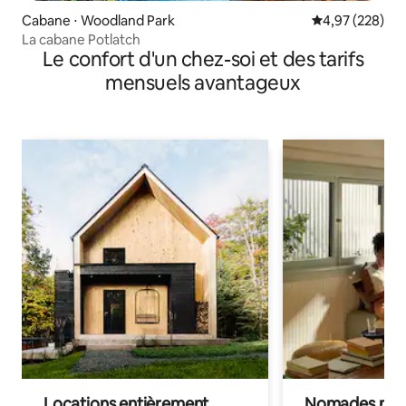
Cabane ⋅ Woodland Park
Évaluation moy
4,97 (228)
La cabane Potlatch
Le confort d'un chez-soi et des tarifs
mensuels avantageux
Locations entièrement
Nomades num