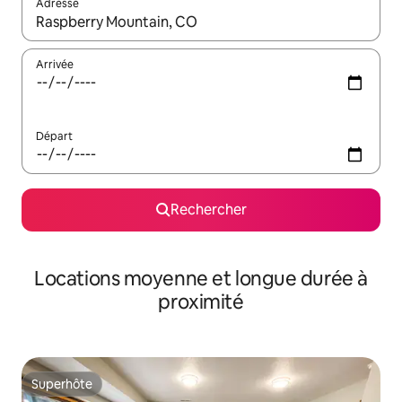
Adresse
Lorsque les résultats s'affichent, utilisez les flèches vers le hau
Arrivée
Départ
Rechercher
Locations moyenne et longue durée à
proximité
Superhôte
Superhôte