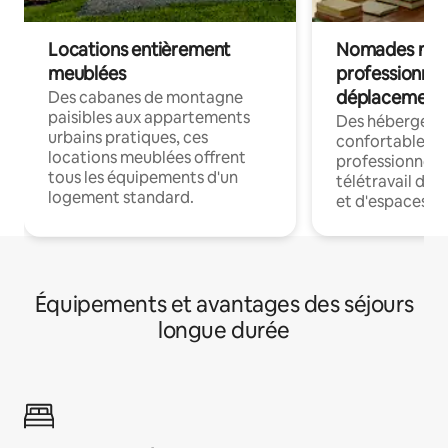
Locations entièrement
Nomades num
meublées
professionnel
déplacement
Des cabanes de montagne
paisibles aux appartements
Des hébergem
urbains pratiques, ces
confortables p
locations meublées offrent
professionnels
tous les équipements d'un
télétravail dis
logement standard.
et d'espaces de
Équipements et avantages des séjours
longue durée