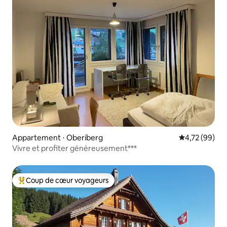
Appartement ⋅ Oberiberg
Évaluation mo
4,72 (99)
Vivre et profiter généreusement***
Coup de cœur voyageurs
Coups de cœur voyageurs les plus appréciés