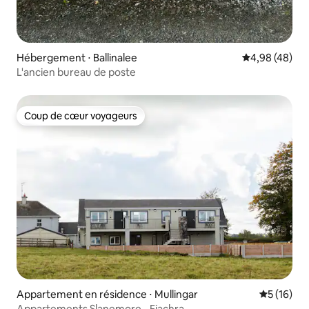
Hébergement ⋅ Ballinalee
Évaluation mo
4,98 (48)
L'ancien bureau de poste
Coup de cœur voyageurs
Coup de cœur voyageurs
Appartement en résidence ⋅ Mullingar
Évaluation
5 (16)
Appartements Slanemore - Fiachra