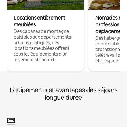
Locations entièrement
Nomades num
meublées
professionnel
déplacement
Des cabanes de montagne
paisibles aux appartements
Des hébergem
urbains pratiques, ces
confortables p
locations meublées offrent
professionnels
tous les équipements d'un
télétravail dis
logement standard.
et d'espaces de
Équipements et avantages des séjours
longue durée