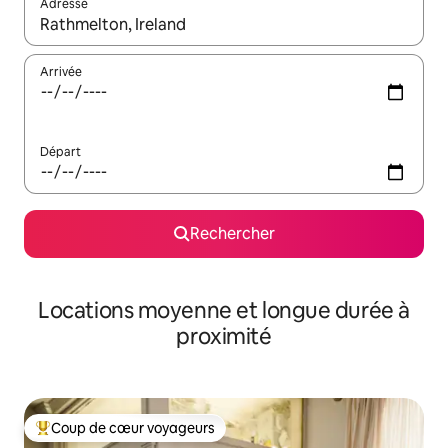
Adresse
Lorsque les résultats s'affichent, utilisez les flèches vers le hau
Arrivée
Départ
Rechercher
Locations moyenne et longue durée à
proximité
Coup de cœur voyageurs
Coups de cœur voyageurs les plus appréciés