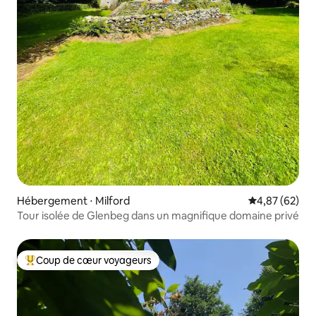
Hébergement ⋅ Milford
Évaluation mo
4,87 (62)
Tour isolée de Glenbeg dans un magnifique domaine privé
Coup de cœur voyageurs
Coups de cœur voyageurs les plus appréciés