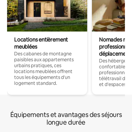
Locations entièrement
Nomades num
meublées
professionnel
déplacement
Des cabanes de montagne
paisibles aux appartements
Des hébergem
urbains pratiques, ces
confortables p
locations meublées offrent
professionnels
tous les équipements d'un
télétravail dis
logement standard.
et d'espaces de
Équipements et avantages des séjours
longue durée