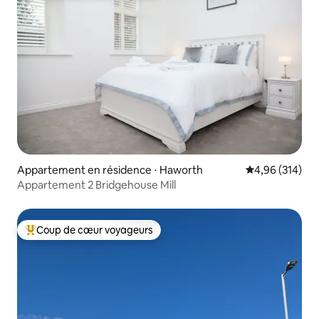
Appartement en résidence ⋅ Haworth
Évaluation moy
4,96 (314)
Appartement 2 Bridgehouse Mill
Coup de cœur voyageurs
Coups de cœur voyageurs les plus appréciés