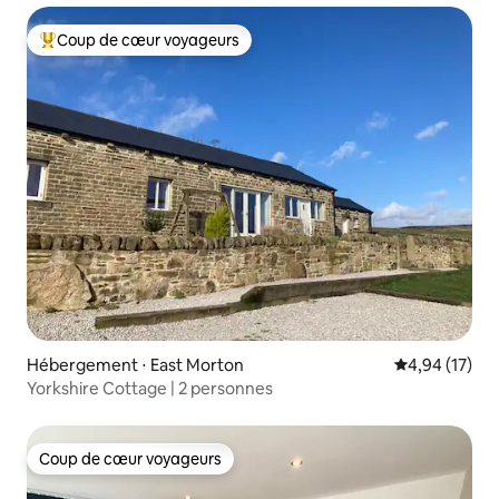
Coup de cœur voyageurs
Coups de cœur voyageurs les plus appréciés
Hébergement ⋅ East Morton
Évaluation mo
4,94 (17)
Yorkshire Cottage | 2 personnes
Coup de cœur voyageurs
Coup de cœur voyageurs