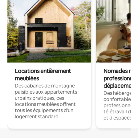
Locations entièrement
Nomades num
meublées
professionnel
déplacement
Des cabanes de montagne
paisibles aux appartements
Des hébergem
urbains pratiques, ces
confortables p
locations meublées offrent
professionnels
tous les équipements d'un
télétravail dis
logement standard.
et d'espaces de