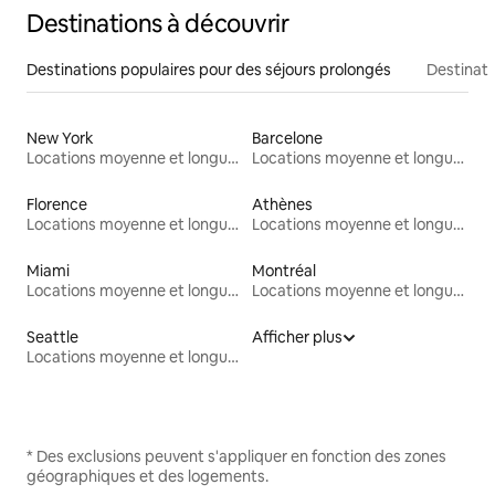
Destinations à découvrir
Destinations populaires pour des séjours prolongés
Destinati
New York
Barcelone
Locations moyenne et longue durée
Locations moyenne et longue durée
Florence
Athènes
Locations moyenne et longue durée
Locations moyenne et longue durée
Miami
Montréal
Locations moyenne et longue durée
Locations moyenne et longue durée
Seattle
Afficher plus
Locations moyenne et longue durée
* Des exclusions peuvent s'appliquer en fonction des zones
géographiques et des logements.