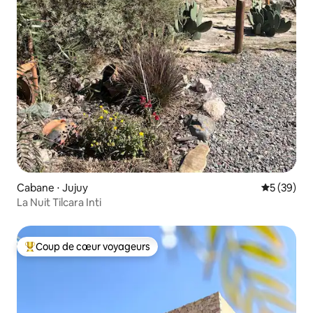
Cabane ⋅ Jujuy
Évaluation
5 (39)
La Nuit Tilcara Inti
Coup de cœur voyageurs
Coups de cœur voyageurs les plus appréciés