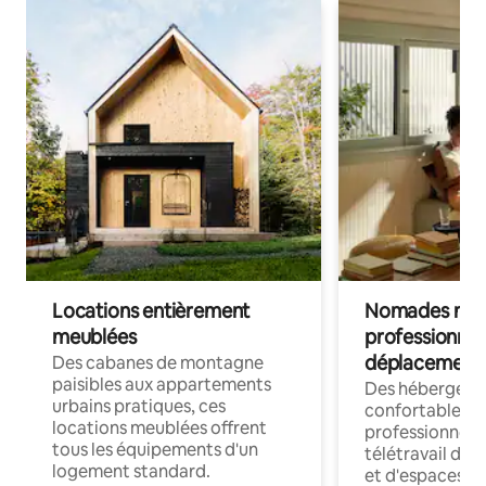
Locations entièrement
Nomades num
meublées
professionnel
déplacement
Des cabanes de montagne
paisibles aux appartements
Des hébergem
urbains pratiques, ces
confortables p
locations meublées offrent
professionnels
tous les équipements d'un
télétravail dis
logement standard.
et d'espaces de