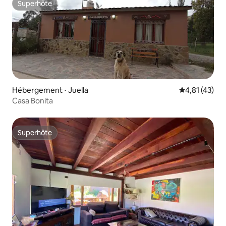
Superhôte
Superhôte
Hébergement ⋅ Juella
Évaluation mo
4,81 (43)
Casa Bonita
Superhôte
Superhôte