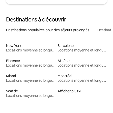
Destinations à découvrir
Destinations populaires pour des séjours prolongés
Destinati
New York
Barcelone
Locations moyenne et longue durée
Locations moyenne et longue durée
Florence
Athènes
Locations moyenne et longue durée
Locations moyenne et longue durée
Miami
Montréal
Locations moyenne et longue durée
Locations moyenne et longue durée
Seattle
Afficher plus
Locations moyenne et longue durée