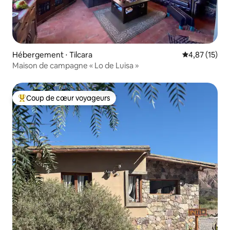
Hébergement ⋅ Tilcara
Évaluation mo
4,87 (15)
Maison de campagne « Lo de Luisa »
Coup de cœur voyageurs
Coups de cœur voyageurs les plus appréciés