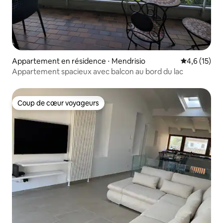
Appartement en résidence ⋅ Mendrisio
Évaluation m
4,6 (15)
Appartement spacieux avec balcon au bord du lac
Coup de cœur voyageurs
Coup de cœur voyageurs