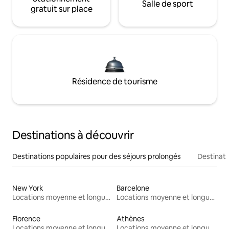
Salle de sport
gratuit sur place
Résidence de tourisme
Destinations à découvrir
Destinations populaires pour des séjours prolongés
Destinati
New York
Barcelone
Locations moyenne et longue durée
Locations moyenne et longue durée
Florence
Athènes
Locations moyenne et longue durée
Locations moyenne et longue durée