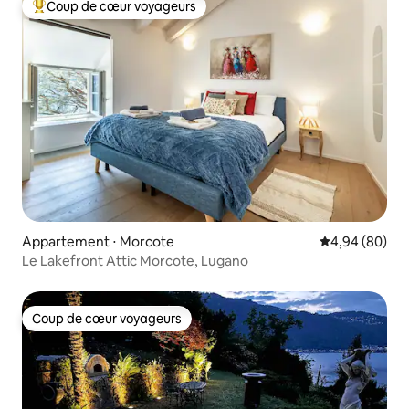
Coup de cœur voyageurs
Coups de cœur voyageurs les plus appréciés
Appartement ⋅ Morcote
Évaluation mo
4,94 (80)
Le Lakefront Attic Morcote, Lugano
Coup de cœur voyageurs
Coup de cœur voyageurs