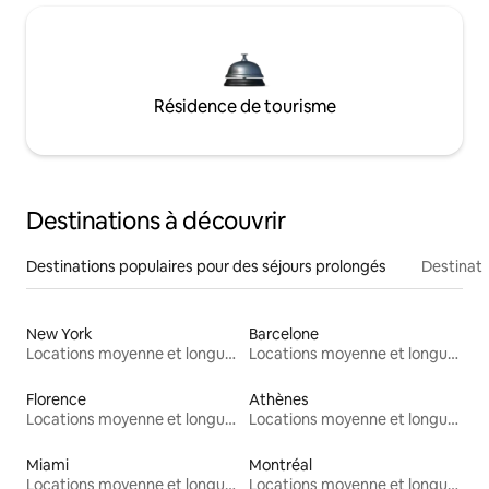
Résidence de tourisme
Destinations à découvrir
Destinations populaires pour des séjours prolongés
Destinati
New York
Barcelone
Locations moyenne et longue durée
Locations moyenne et longue durée
Florence
Athènes
Locations moyenne et longue durée
Locations moyenne et longue durée
Miami
Montréal
Locations moyenne et longue durée
Locations moyenne et longue durée