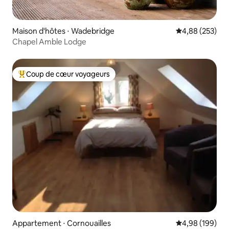
Maison d'hôtes ⋅ Wadebridge
Évaluation moy
4,88 (253)
Chapel Amble Lodge
Coup de cœur voyageurs
Coups de cœur voyageurs les plus appréciés
Appartement ⋅ Cornouailles
Évaluation moy
4,98 (199)