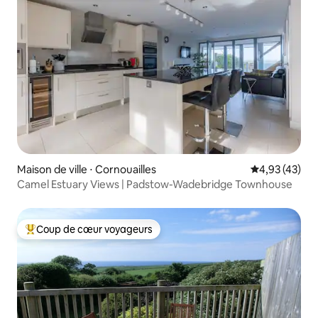
Maison de ville ⋅ Cornouailles
Évaluation mo
4,93 (43)
Camel Estuary Views | Padstow-Wadebridge Townhouse
Coup de cœur voyageurs
Coups de cœur voyageurs les plus appréciés