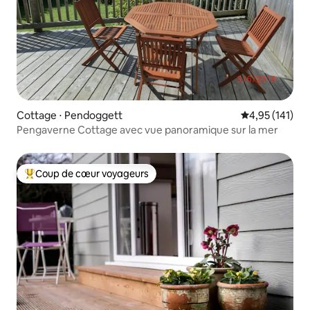
Cottage ⋅ Pendoggett
Évaluation moy
4,95 (141)
Pengaverne Cottage avec vue panoramique sur la mer
Coup de cœur voyageurs
Coups de cœur voyageurs les plus appréciés