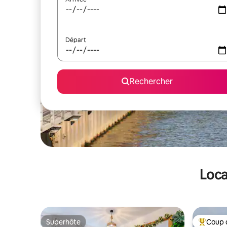
Départ
Rechercher
Loca
Superhôte
Coup 
Superhôte
Coups de