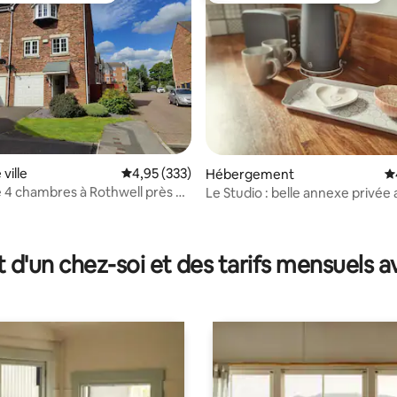
 la base de 37 commentaires : 4,89 sur 5
ville
Évaluation moyenne sur la base de 333 commen
4,95 (333)
Hébergement
É
 4 chambres à Rothwell près de
Le Studio : belle annexe privée
fabuleuse !
t d'un chez-soi et des tarifs mensuels 