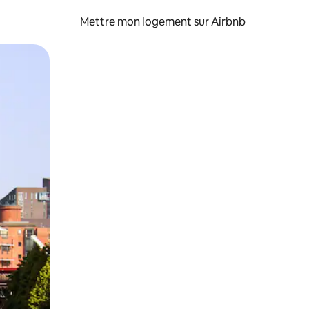
Mettre mon logement sur Airbnb
sant glisser.