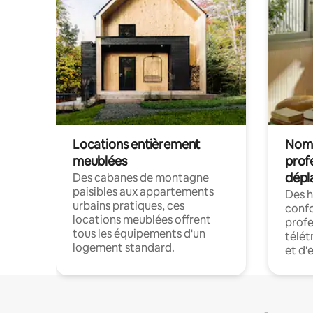
Locations entièrement
Noma
meublées
prof
dépl
Des cabanes de montagne
paisibles aux appartements
Des 
urbains pratiques, ces
confo
locations meublées offrent
profe
tous les équipements d'un
télét
logement standard.
et d'