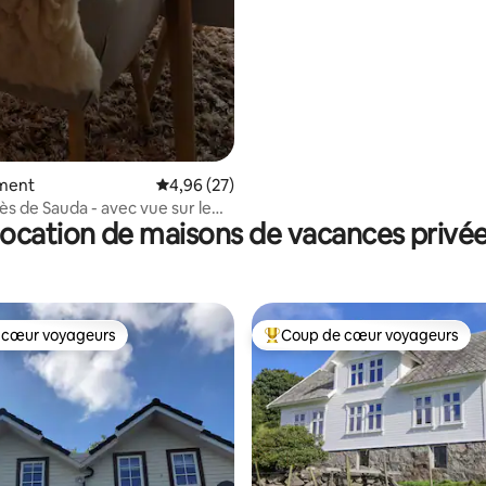
 sur la base de 23 commentaires : 5 sur 5
ment
Évaluation moyenne sur la base de 27 commen
4,96 (27)
ès de Sauda - avec vue sur le
ocation de maisons de vacances privé
 cœur voyageurs
Coup de cœur voyageurs
 cœur voyageurs
Coups de cœur voyageurs les p