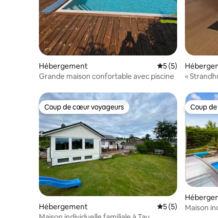
Hébergement
Évaluation moyenn
5 (5)
Héberge
Grande maison confortable avec piscine
« Strandh
Coup de cœur voyageurs
Coup de
Coup de cœur voyageurs
Coup de
Héberge
Hébergement
Évaluation moyenn
5 (5)
Maison in
Maison individuelle familiale à Tau
(environ 