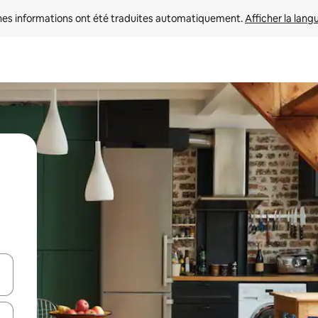
nes informations ont été traduites automatiquement. 
Afficher la lang
hes vers le haut et vers le bas pour les parcourir ou en appuyant et en fai