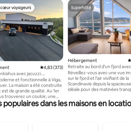
 cœur voyageurs
Superhôte
 cœur voyageurs
Superhôte
 sur la base de 44 commentaires : 5 sur 5
Hébergement
É
Retraite au bord d'un fjord ave
ment
Évaluation moyenne sur la base de 373 commen
4,83 (373)
aquatique près du Preikestolen
Réveillez-vous avec une vue i
nkishus avec jacuzzi.
sur le fjord et l'air vivifiant de la
t rénovée. Jetée privée
derne et fonctionnelle à Viga,
Scandinavie depuis la spacieuse
ouer. La maison a été construite
idéale pour des matinées tranqu
 est de grande qualité. Au 1er
longs dîners et des moments in
us trouverez un couloir, une
en compagnie. À quelques minutes
populaires dans les maisons en locati
 une salle de bain, une salle de
seulement de Preikestolen, av
 avec un canapé-lit et 3
espace pouvant accueillir jusqu
avec 2 lits simples dans
18 personnes, c'est le lieu de re
ambre. Au 2e étage, il y a une
idéal pour les familles et les gr
isine et un salon avec un coin
recherchent à la fois la nature e
n coin télévision, ainsi qu'une