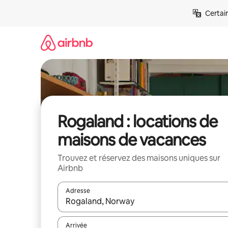
Aller
Certai
directement
au
contenu
Rogaland : locations de
maisons de vacances
Trouvez et réservez des maisons uniques sur
Airbnb
Adresse
Lorsque les résultats s'affichent, utilisez les flèc
Arrivée