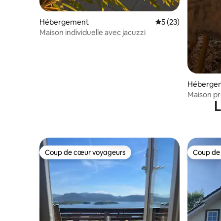
Hébergement
Évaluation moyenne
5 (23)
Maison individuelle avec jacuzzi
Héberge
Maison pr
L
fjord
Coup de cœur voyageurs
Coup de
Coup de cœur voyageurs
Coup de