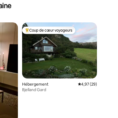
aine
Coup de cœur voyageurs
lus appréciés
Coups de cœur voyageurs les plus appréciés
Hébergement
Évaluation moyenne su
4,97 (29)
Bjelland Gard