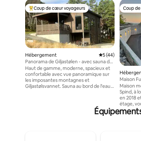
Coup de cœur voyageurs
Coup de
Coups de cœur voyageurs les plus appréciés
Coup de
Hébergement
Évaluation moyenne
5 (44)
Panorama de Giljastølen - avec sauna de
plage au bord de l'eau.
Haut de gamme, moderne, spacieux et
Héberge
confortable avec vue panoramique sur
Maison Fu
les imposantes montagnes et
Récemmen
Maison mo
Giljastølsvannet. Sauna au bord de l'eau.
Spind, à l
Joli terrain de randonnée pour toutes les
en 2018 et
saisons avec de nombreux sentiers de
étage, vo
randonnée. Bon point de départ pour
Équipements 
buanderie,
des excursions d'une journée à
télévision
Månafossen,Pulpit Rock,Lysefjorden/-
chambres 
botn,Kjerag, Jærstrendene,
chaque ch
Byrkjedalstunet,Gloppedalsura. À
grande cu
quelques minutes de
repas et u
Kongeparken,Stavanger et Sandnes.