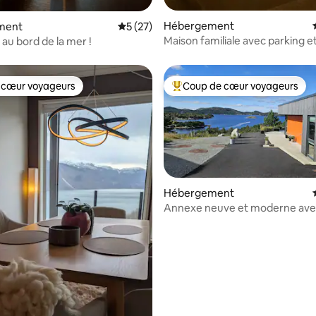
Hébergement
ment
Évaluation moyenne sur la base de 27 co
5 (27)
Maison familiale avec parking e
 au bord de la mer !
privée
 cœur voyageurs
Coup de cœur voyageurs
 cœur voyageurs
Coups de cœur voyageurs les p
Hébergement
Annexe neuve et moderne ave
fantastique sur le fjord