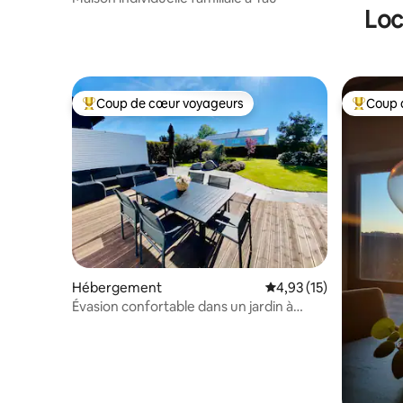
Loc
Coup de cœur voyageurs
Coup 
Coups de cœur voyageurs les plus appréciés
Coups de
Hébergement
Évaluation moyenne su
4,93 (15)
Évasion confortable dans un jardin à
Stavanger