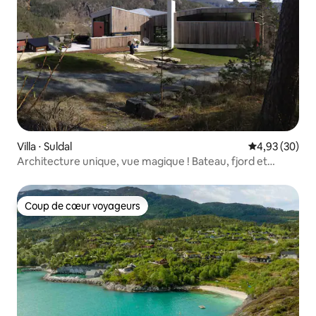
Villa ⋅ Suldal
Évaluation mo
4,93 (30)
Architecture unique, vue magique ! Bateau, fjord et
montagne !
Coup de cœur voyageurs
Coup de cœur voyageurs