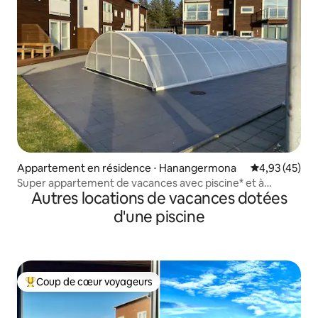
Appartement en résidence ⋅ Hanangermona
Évaluation mo
4,93 (45)
Super appartement de vacances avec piscine* et à
Autres locations de vacances dotées
proximité de la plage !
d'une piscine
Coup de cœur voyageurs
Coups de cœur voyageurs les plus appréciés