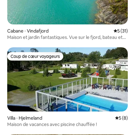
Cabane ⋅ Vindafjord
Évaluation
5 (31)
Maison et jardin fantastiques. Vue sur le fjord, bateau et
pêche.
Coup de cœur voyageurs
Coup de cœur voyageurs
Villa ⋅ Hjelmeland
Évaluatio
5 (8)
Maison de vacances avec piscine chauffée !