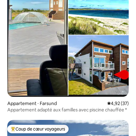
Appartement ⋅ Farsund
Évaluation mo
4,92 (37)
Appartement adapté aux familles avec piscine chauffée *
Coup de cœur voyageurs
Coups de cœur voyageurs les plus appréciés