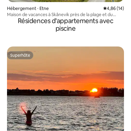
Hébergement ⋅ Etne
Évaluation mo
4,86 (14)
Maison de vacances à Skånevik près de la plage et du
Résidences d'appartements avec
centre ville
piscine
Superhôte
Superhôte