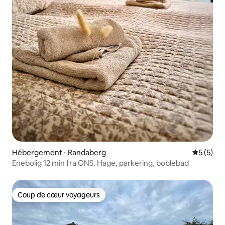
Hébergement ⋅ Randaberg
Évaluatio
5 (5)
Enebolig 12 min fra ONS. Hage, parkering, boblebad
Coup de cœur voyageurs
Coup de cœur voyageurs