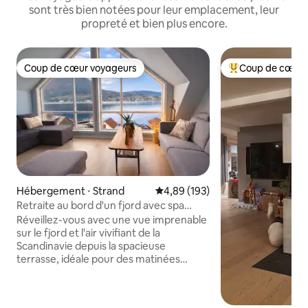
sont très bien notées pour leur emplacement, leur
propreté et bien plus encore.
Coup de cœur voyageurs
Coup de cœur 
Coup de cœur voyageurs
Coups de cœur vo
Hébergement ⋅ Strand
Évaluation moyenne sur la base 
4,89 (193)
Retraite au bord d'un fjord avec spa
aquatique près du Preikestolen
Réveillez-vous avec une vue imprenable
sur le fjord et l'air vivifiant de la
Scandinavie depuis la spacieuse
terrasse, idéale pour des matinées
tranquilles, de longs dîners et des
moments inoubliables en compagnie. À
quelques minutes seulement de