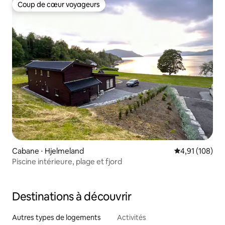
Coup de cœur voyageurs
Coup de cœur voyageurs
Cabane ⋅ Hjelmeland
Évaluation moy
4,91 (108)
Piscine intérieure, plage et fjord
Destinations à découvrir
Autres types de logements
Activités