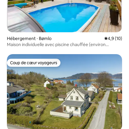
Hébergement ⋅ Bømlo
Évaluation m
4,9 (10)
Maison individuelle avec piscine chauffée (environ
30 degrés)
Coup de cœur voyageurs
Coup de cœur voyageurs