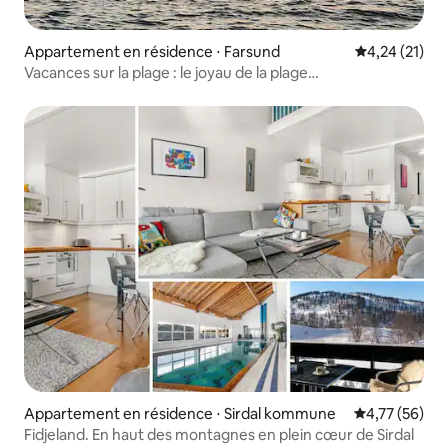
Appartement en résidence ⋅ Farsund
Évaluation mo
4,24 (21)
Vacances sur la plage : le joyau de la plage
« Nordhasselvika »
Appartement en résidence ⋅ Sirdal kommune
Évaluation mo
4,77 (56)
Fidjeland. En haut des montagnes en plein cœur de Sirdal