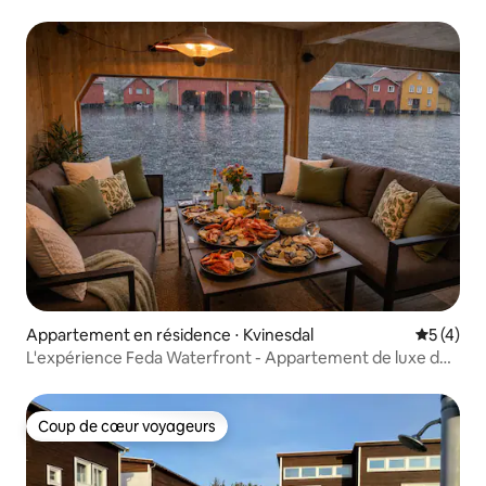
Appartement en résidence ⋅ Kvinesdal
Évaluatio
5 (4)
L'expérience Feda Waterfront - Appartement de luxe de
3 chambres au bord du fjord
Coup de cœur voyageurs
Coup de cœur voyageurs