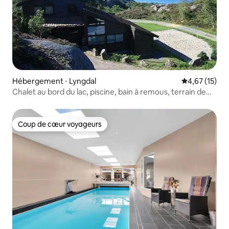
Hébergement ⋅ Lyngdal
Évaluation mo
4,67 (15)
Chalet au bord du lac, piscine, bain à remous, terrain de
volley sur sable
Coup de cœur voyageurs
Coup de cœur voyageurs